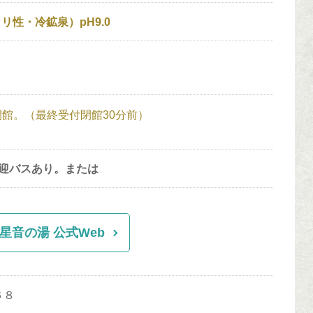
性・冷鉱泉）pH9.0
閉館。（最終受付閉館30分前）
迎バスあり。または
星音の湯 公式Web
６８