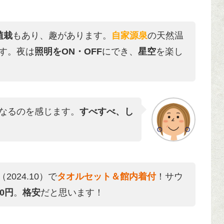
植栽
もあり、趣があります。
自家源泉
の天然温
す。夜は
照明をON・OFF
にでき、
星空
を楽し
なるのを感じます。
すべすべ、し
2024.10）で
タオルセット＆館内着付
！サウ
00円
。
格安
だと思います！