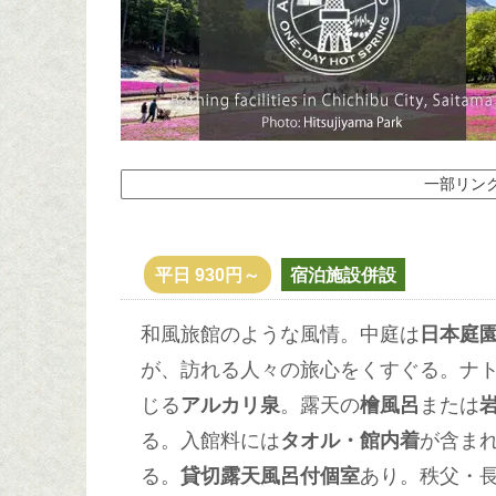
一部リン
平日 930円～
宿泊施設併設
和風旅館のような風情。中庭は
日本庭
が、訪れる人々の旅心をくすぐる。ナト
じる
アルカリ泉
。露天の
檜風呂
または
る。入館料には
タオル・館内着
が含ま
る。
貸切露天風呂付個室
あり。秩父・