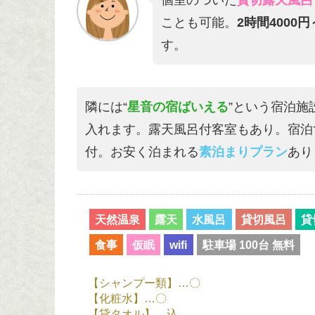
ことも可能。
2時間4000円
す。
隣には“
星音の宿ばいえる
”という宿泊施
入れます。露天風呂付客室もあり。宿泊す
付。お安く泊まれる
素泊まりプラン
あり
天然温泉
露天
水風呂
貸切風呂
貸
食事
仮眠
wifi
駐車場 100台 無料
【シャンプー類】…〇
【化粧水】…〇
【貸タオル】…込