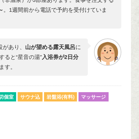
～
。1週間前から電話で予約を受付けていま
設があり、
山が望める露天風呂
に
ると“星音の湯”
入浴券が2日分
ます。
切個室
サウナ込
岩盤浴(有料)
マッサージ