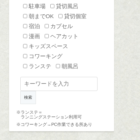
駐車場
貸切風呂
朝までOK
貸切個室
宿泊
カプセル
漫画
ヘアカット
キッズスペース
コワーキング
ランステ
朝風呂
※ランステ＝
ランニングステーション利用可
※コワーキング→
PC作業できる所あり