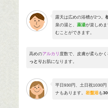
露天は広めの浴槽が2つ。
泉の湯と、
薬湯
が楽しめま
むことができます。
高めの
アルカリ
度数で、皮膚が柔らかく
っとり
お肌になります。
平日930円、土日祝1030円（
ナもあります。
岩盤浴
も
3