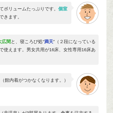
てボリュームたっぷりです。
個室
できます。
大広間
と、寝ころび処“
満天
”（２段になっている
で使えます。男女共用が16床、女性専用16床あ
！（館内着がつかなくなります。）
（非温泉）が3部屋あります。食事を注文する