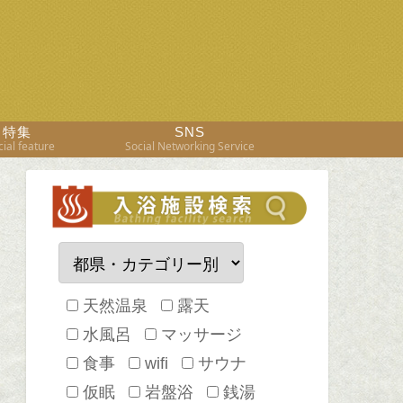
特集
SNS
ial feature
Social Networking Service
天然温泉
露天
水風呂
マッサージ
食事
wifi
サウナ
仮眠
岩盤浴
銭湯