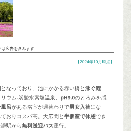
クは広告を含みます
【2024年10月時点】
園
となっており、池にかかる赤い橋と
泳ぐ鯉
リウム-炭酸水素塩温泉、
pH9.0
のとろみを感
岩風呂
がある浴室が週替わりで
男女入替
にな
れておりコスパ高。大広間と
半個室で休憩
でき
長瀞駅から
無料送迎バス
運行。