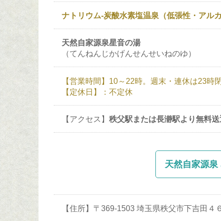
ナトリウム-炭酸水素塩温泉（低張性・アルカリ
天然自家源泉星音の湯
（てんねんじかげんせんせいねのゆ）
【営業時間】10～22時。週末・連休は23時
【定休日】：不定休
【アクセス】
秩父駅または長瀞駅より無料送
天然自家源泉 
【住所】〒369-1503 埼玉県秩父市下吉田４