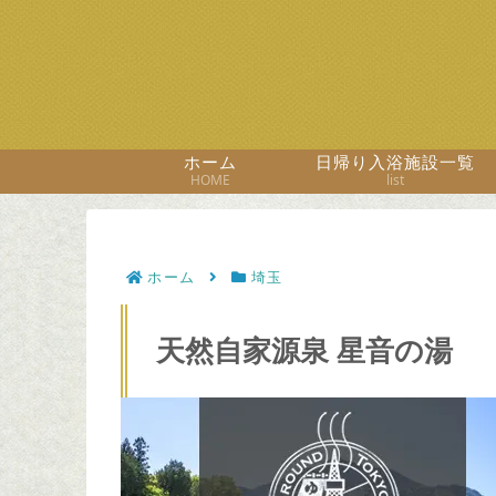
ホーム
日帰り入浴施設一覧
HOME
list
ホーム
埼玉
天然自家源泉 星音の湯