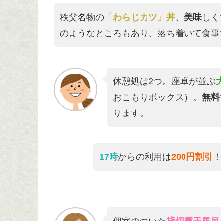
秩父名物の
「わらじカツ」丼
、
美味
しく
のようなところもあり、落ち着いて食事
休憩処は2つ。座卓が並ぶ
おこもりボックス）。
無料
ります。
17時
からの利用は
200円割引
個室のついた
貸切露天風呂