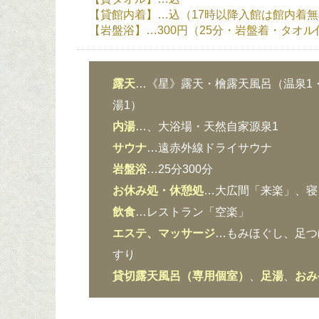
【貸館内着】…込（17時以降入館は館内着
【岩盤浴】…300円（25分・岩盤着・タオル
露天
…《星》露天・檜露天風呂（温泉1
湯1）
内湯
…、大浴場・天然自家源泉1
サウナ
…遠赤外線ドライサウナ
岩盤浴
…25分300分
お休み処・休憩処
…大広間「来楽」、寝
飲食
…レストラン「空楽」
エステ、マッサージ
…もみほぐし、足つ
すり
貸切露天風呂（専用個室）
、
足湯
、
おみ