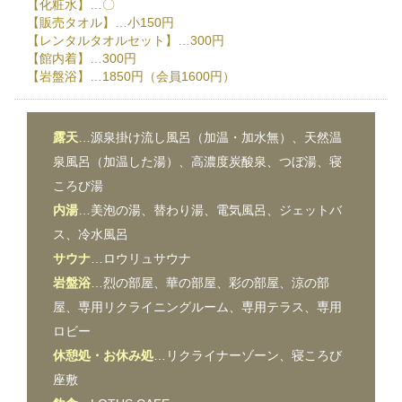
【化粧水】…〇
【販売タオル】…小150円
【レンタルタオルセット】…300円
【館内着】…300円
【岩盤浴】…1850円（会員1600円）
露天
…源泉掛け流し風呂（加温・加水無）、天然温
泉風呂（加温した湯）、高濃度炭酸泉、つぼ湯、寝
ころび湯
内湯
…美泡の湯、替わり湯、電気風呂、ジェットバ
ス、冷水風呂
サウナ
…ロウリュサウナ
岩盤浴
…烈の部屋、華の部屋、彩の部屋、涼の部
屋、専用リクライニングルーム、専用テラス、専用
ロビー
休憩処・お休み処
…リクライナーゾーン、寝ころび
座敷