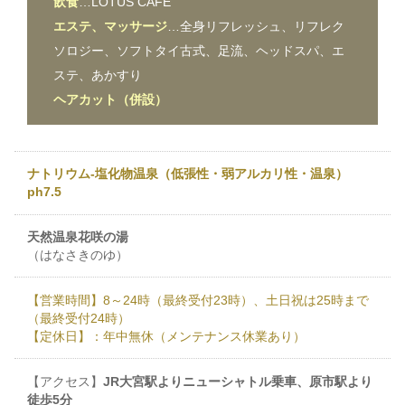
飲食
…LOTUS CAFE
エステ、マッサージ
…全身リフレッシュ、リフレク
ソロジー、ソフトタイ古式、足流、ヘッドスパ、エ
ステ、あかすり
ヘアカット（併設）
ナトリウム-塩化物温泉（低張性・弱アルカリ性・温泉）
ph7.5
天然温泉花咲の湯
（はなさきのゆ）
【営業時間】8～24時（最終受付23時）、土日祝は25時まで
（最終受付24時）
【定休日】：年中無休（メンテナンス休業あり）
【アクセス】
JR大宮駅よりニューシャトル乗車、原市駅より
徒歩5分