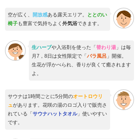
空が広く、
開放感
ある露天エリア。
ととのい
椅子
も豊富で気持ちよく
外気浴
できます。
生ハーブ
や入浴剤を使った「
替わり湯
」は毎
月7，8日は女性限定で「
バラ風呂
」開催。
生花が浮かべられ、香りが良くて癒されます
よ。
サウナは1時間ごとに5分間の
オートロウリ
ュ
があります。花咲の湯のロゴ入りで販売さ
れている「
サウナハットタオル
」使いやすい
です。