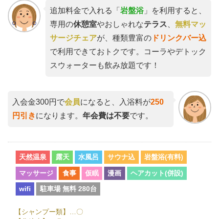
追加料金で入れる「
岩盤浴
」を利用すると、
専用の
休憩室
やおしゃれな
テラス
、
無料マッ
サージチェア
が、種類豊富の
ドリンクバー込
で利用できておトクです。コーラやデトック
スウォーターも飲み放題です！
入会金300円で
会員
になると、入浴料が
250
円引き
になります。
年会費は不要
です。
天然温泉
露天
水風呂
サウナ込
岩盤浴(有料)
マッサージ
食事
仮眠
漫画
ヘアカット(併設)
wifi
駐車場 無料 280台
【シャンプー類】…〇