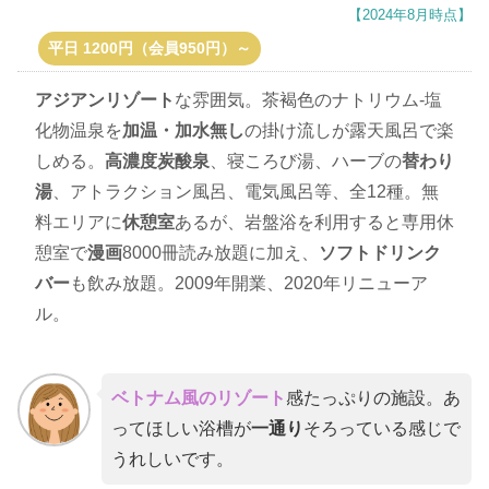
【2024年8月時点】
平日 1200円（会員950円）～
アジアンリゾート
な雰囲気。茶褐色のナトリウム-塩
化物温泉を
加温・加水無し
の掛け流しが露天風呂で楽
しめる。
高濃度炭酸泉
、寝ころび湯、ハーブの
替わり
湯
、アトラクション風呂、電気風呂等、全12種。無
料エリアに
休憩室
あるが、岩盤浴を利用すると専用休
憩室で
漫画
8000冊読み放題に加え、
ソフトドリンク
バー
も飲み放題。2009年開業、2020年リニューア
ル。
ベトナム風のリゾート
感たっぷりの施設。あ
ってほしい浴槽が
一通り
そろっている感じで
うれしいです。