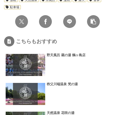
駐車場
こちらもおすすめ
野天風呂 蔵の湯 鶴ヶ島店
秩父川端温泉 梵の湯
天然温泉 花咲の湯