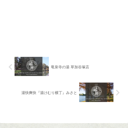
竜泉寺の湯 草加谷塚店
湯快爽快『湯けむり横丁』みさと