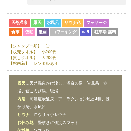
天然温泉
露天
水風呂
サウナ込
マッサージ
食事
仮眠
漫画
コワーキング
wifi
駐車場 無料
【シャンプー類】…〇
【販売タオル】…小200円
【貸しタオル】…大200円
【館内着】…レンタルあり
露天
…天然温泉かけ流し／源泉の湯・岩風呂・壺
湯、寝ころび湯、寝湯
内湯
…高濃度炭酸泉、アトラクション風呂4種、腰
かけ湯、水風呂
サウナ
…ロウリュウサウナ
お休み処
…畳敷きに個別のマット
休憩処
…ソファ席