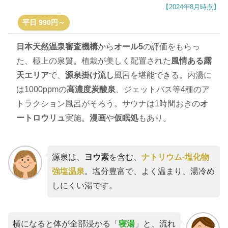
【2024年8月時点】
平日 990円～
日本天然温泉審査機構
から
オール5
の評価をもらっ
た、極上の泉質。植栽が美しく配置された
風情ある露
天エリア
で、
源泉掛け流し
風呂を堪能できる。内湯に
は1000ppmの
高濃度炭酸泉
、ジェットバス等4種のア
トラクション風呂がそろう。サウナは1時間おきの
オ
ートロウリュ
実施。
漫画
や
仮眠処
もあり。
源泉は、
ヨウ素
を含む、
ナトリウム-塩化物
強塩温泉
。塩分豊富で、よく温まり、湯冷め
しにくい湯です。
横になると体が全部浸かる「
寝湯
」と、流れ