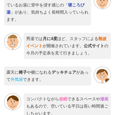
ているお湯に背中を浸す感じの「
寝ころび
湯
」があり、気持ちよく長時間入っていられ
ます。
男湯では
月に4度
ほど、スタッフによる
熱波
イベント
が開催されています。
公式サイト
の
今月の予定表を見て行きましょう。
露天に
椅子
や横になれる
デッキチェア
があっ
て
外気浴
できます。
コンパクトながら
仮眠
できるスペースや
漫画
もあるので、空いている平日は長い時間過ご
しちゃいます。