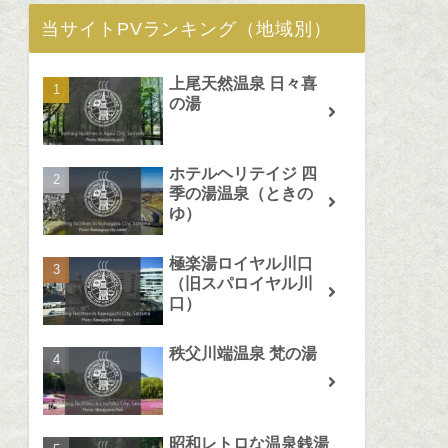
当サイトPVランキング（地域別）
上尾天然温泉 日々喜
の湯
ホテルヘリテイジ 四
季の湯温泉（ときの
ゆ）
極楽湯ロイヤル川口
（旧スパロイヤル川
口）
秩父川端温泉 梵の湯
昭和レトロな温泉銭湯