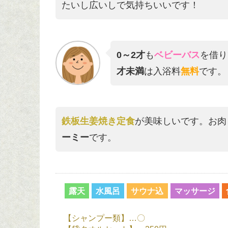
たいし広いしで気持ちいいです！
0～2才
も
ベビーバス
を借り
才未満
は入浴料
無料
です。
鉄板生姜焼き定食
が美味しいです。お肉
ーミー
です。
露天
水風呂
サウナ込
マッサージ
【シャンプー類】…〇