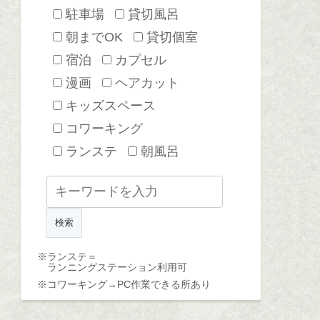
駐車場
貸切風呂
朝までOK
貸切個室
宿泊
カプセル
漫画
ヘアカット
キッズスペース
コワーキング
ランステ
朝風呂
※ランステ＝
ランニングステーション利用可
※コワーキング→
PC作業できる所あり