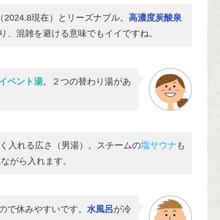
（2024.8現在）とリーズナブル。
高濃度炭酸泉
り、混雑を避ける意味でもイイですね。
イベント湯
。２つの替わり湯があ
く入れる広さ（男湯）。スチームの
塩サウナ
も
見ながら入れます。
ので休みやすいです。
水風呂
が冷