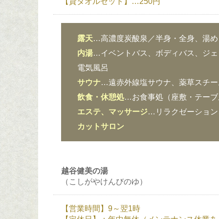
【貸タオルセット】…250円
露天
…高濃度炭酸泉／半身・全身、湯め
内湯
…イベントバス、ボディバス、ジェ
電気風呂
サウナ
…遠赤外線塩サウナ、薬草スチー
飲食・休憩処
…お食事処（座敷・テーブ
エステ、マッサージ
…リラクゼーション
カットサロン
越谷健美の湯
（こしがやけんびのゆ）
【営業時間】9～翌1時
【定休日】：年中無休（メンテナンス休業あ