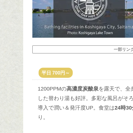
一部リン
平日 700円～
1200PPMの
高濃度炭酸泉
を露天で、全
した替わり湯も好評。多彩な風呂がそろ
導入で潤い＆発汗度UP。食堂は
24時3
り。