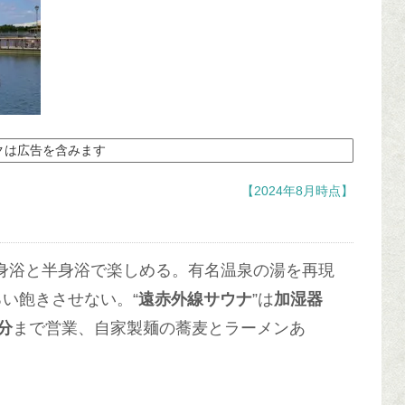
クは広告を含みます
【2024年8月時点】
身浴と半身浴で楽しめる。有名温泉の湯を再現
い飽きさせない。“
遠赤外線サウナ
”は
加湿器
0分
まで営業、自家製麺の蕎麦とラーメンあ