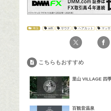
埼玉
wifi
サウナ
ヘアカット
マッサ
こちらもおすすめ
里山 VILLAGE 
百観音温泉