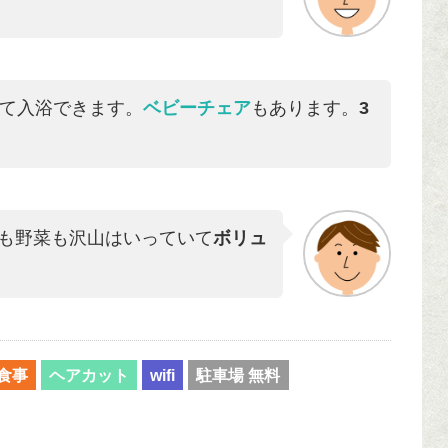
て入浴できます。
ベビーチェア
もあります。
3
も野菜も沢山はいっていて
ボリュ
食事
ヘアカット
wifi
駐車場 無料