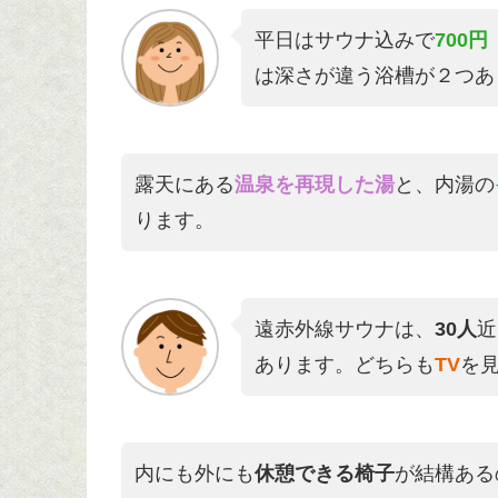
平日はサウナ込みで
700円
は深さが違う浴槽が２つあ
露天にある
温泉を再現した湯
と、内湯の
ります。
遠赤外線サウナは、
30人
近
あります。どちらも
TV
を
内にも外にも
休憩できる椅子
が結構ある