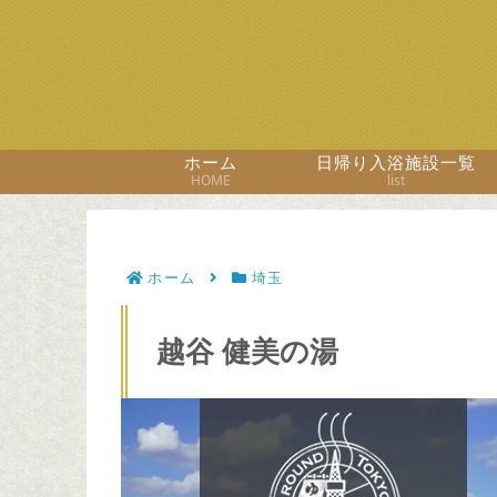
ホーム
日帰り入浴施設一覧
HOME
list
ホーム
埼玉
越谷 健美の湯