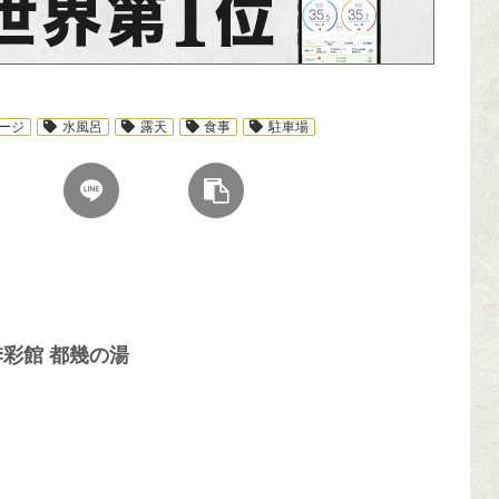
ージ
水風呂
露天
食事
駐車場
四季彩館 都幾の湯