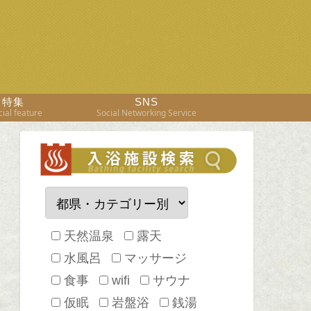
特集
SNS
ial feature
Social Networking Service
天然温泉
露天
水風呂
マッサージ
食事
wifi
サウナ
仮眠
岩盤浴
銭湯