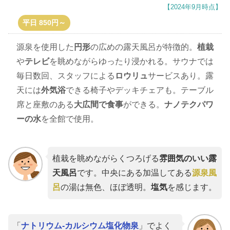
【2024年9月時点】
平日 850円～
源泉を使用した
円形
の広めの露天風呂が特徴的。
植栽
や
テレビ
を眺めながらゆったり浸かれる。サウナでは
毎日数回、スタッフによる
ロウリュ
サービスあり。露
天には
外気浴
できる椅子やデッキチェアも。テーブル
席と座敷のある
大広間で食事
ができる。
ナノテクパワ
ーの水
を全館で使用。
植栽を眺めながらくつろげる
雰囲気のいい露
天風呂
です。中央にある加温してある
源泉風
呂
の湯は無色、ほぼ透明。
塩気
を感じます。
「
ナトリウム-カルシウム塩化物泉
」でよく