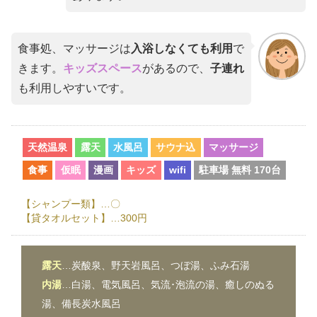
食事処、マッサージは
入浴しなくても利用
で
きます。
キッズスペース
があるので、
子連れ
も利用しやすいです。
天然温泉
露天
水風呂
サウナ込
マッサージ
食事
仮眠
漫画
キッズ
wifi
駐車場 無料 170台
【シャンプー類】…〇
【貸タオルセット】…300円
露天
…炭酸泉、野天岩風呂、つぼ湯、ふみ石湯
内湯
…白湯、電気風呂、気流･泡流の湯、癒しのぬる
湯、備長炭水風呂