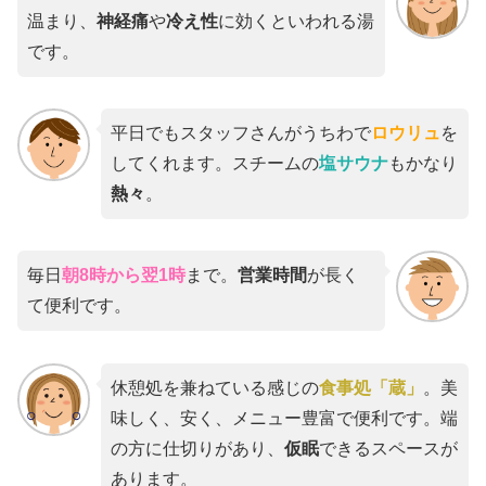
温まり、
神経痛
や
冷え性
に効くといわれる湯
です。
平日でもスタッフさんがうちわで
ロウリュ
を
してくれます。スチームの
塩サウナ
もかなり
熱々
。
毎日
朝8時から翌1時
まで。
営業時間
が長く
て便利です。
休憩処を兼ねている感じの
食事処「蔵」
。美
味しく、安く、メニュー豊富で便利です。端
の方に仕切りがあり、
仮眠
できるスペースが
あります。