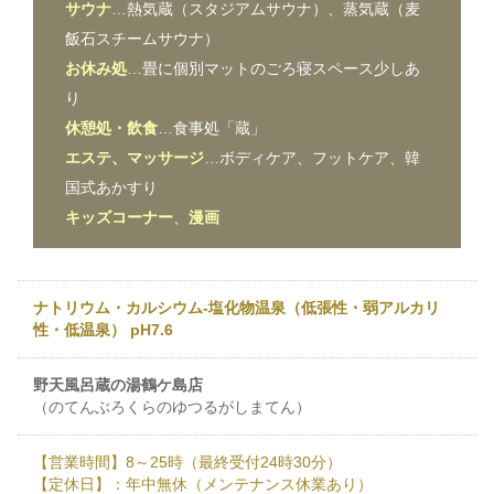
サウナ
…熱気蔵（スタジアムサウナ）、蒸気蔵（麦
飯石スチームサウナ）
お休み処
…畳に個別マットのごろ寝スペース少しあ
り
休憩処・飲食
…食事処「蔵」
エステ、マッサージ
…ボディケア、フットケア、韓
国式あかすり
キッズコーナー
、
漫画
ナトリウム・カルシウム-塩化物温泉（低張性・弱アルカリ
性・低温泉） pH7.6
野天風呂蔵の湯鶴ケ島店
（のてんぶろくらのゆつるがしまてん）
【営業時間】8～25時（最終受付24時30分）
【定休日】：年中無休（メンテナンス休業あり）