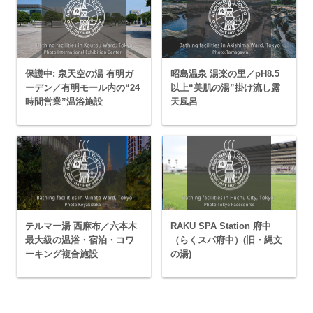
保護中: 泉天空の湯 有明ガ
昭島温泉 湯楽の里／pH8.5
ーデン／有明モール内の“24
以上“美肌の湯”掛け流し露
時間営業”温浴施設
天風呂
テルマー湯 西麻布／六本木
RAKU SPA Station 府中
最大級の温浴・宿泊・コワ
（らくスパ府中）(旧・縄文
ーキング複合施設
の湯)