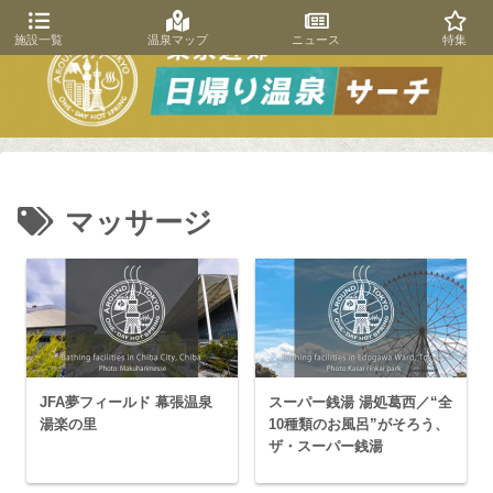
施設一覧
温泉マップ
ニュース
特集
マッサージ
JFA夢フィールド 幕張温泉
スーパー銭湯 湯処葛西／“全
湯楽の里
10種類のお風呂”がそろう、
ザ・スーパー銭湯