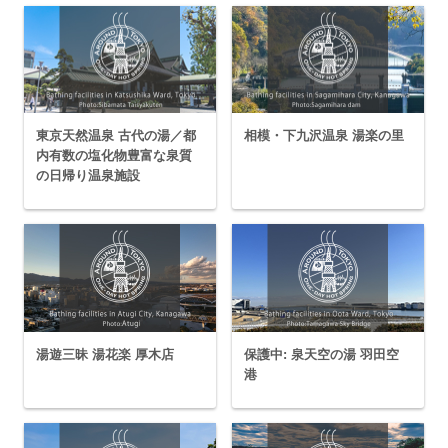
東京天然温泉 古代の湯／都
相模・下九沢温泉 湯楽の里
内有数の塩化物豊富な泉質
の日帰り温泉施設
湯遊三昧 湯花楽 厚木店
保護中: 泉天空の湯 羽田空
港