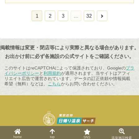
次
1
2
3
…
32
へ
掲載情報は変更・閉店等により実際と異なる場合があります。
お出かけ前に必ず各施設の公式サイトをご確認ください。
このサイトはreCAPTCHAによって保護されており、Googleの
プラ
イバシーポリシー
と
利用規約
が適用されます。当サイトはアフィ
リエイト広告で運営されています。データの訂正依頼や情報掲載
希望（無料）などは、
こちら
からお問い合わせください。
© 2023 東京近郊日帰り温泉サーチ.
home
top
SNS
温泉施設検索