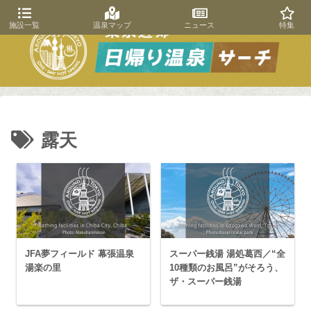
施設一覧
温泉マップ
ニュース
特集
露天
JFA夢フィールド 幕張温泉
スーパー銭湯 湯処葛西／“全
湯楽の里
10種類のお風呂”がそろう、
ザ・スーパー銭湯