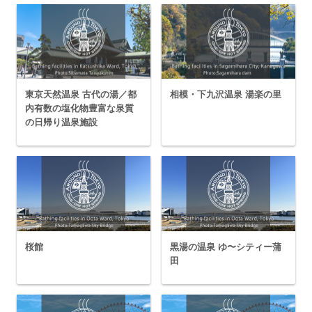
東京天然温泉 古代の湯／都
相模・下九沢温泉 湯楽の里
内有数の塩化物豊富な泉質
の日帰り温泉施設
桜館
黒湯の温泉 ゆ〜シティー蒲
田