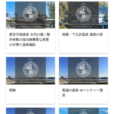
東京天然温泉 古代の湯／都
相模・下九沢温泉 湯楽の里
内有数の塩化物豊富な泉質
の日帰り温泉施設
桜館
黒湯の温泉 ゆ〜シティー蒲
田