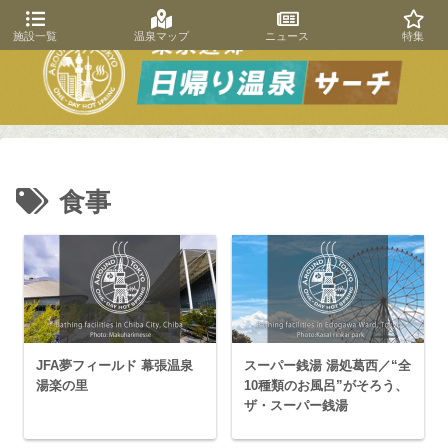
施設一覧
温泉マップ
ニュース
特集
食事
JFA夢フィールド 幕張温泉
スーパー銭湯 湯処葛西／“全
湯楽の里
10種類のお風呂”がそろう、
ザ・スーパー銭湯