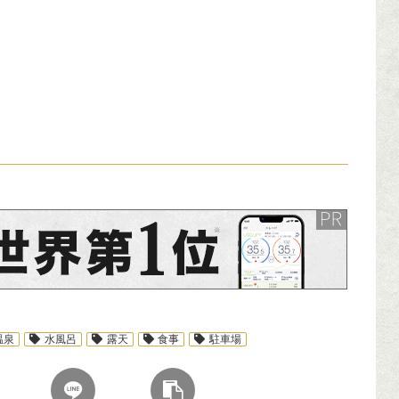
ンサーリンク
温泉
水風呂
露天
食事
駐車場