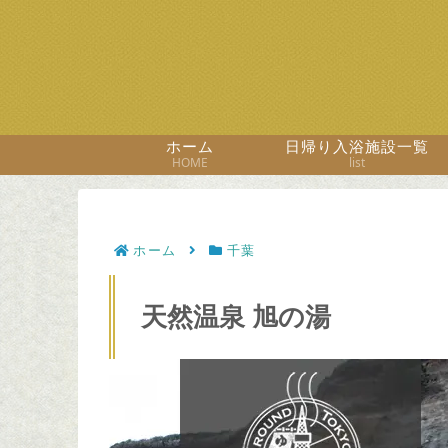
ホーム
日帰り入浴施設一覧
HOME
list
ホーム
千葉
天然温泉 旭の湯