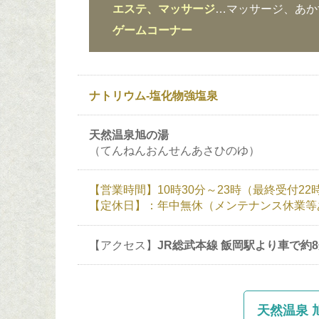
エステ、マッサージ
…マッサージ、あか
ゲームコーナー
ナトリウム-塩化物強塩泉
天然温泉旭の湯
（てんねんおんせんあさひのゆ）
【営業時間】10時30分～23時（最終受付22
【定休日】：年中無休（メンテナンス休業等
【アクセス】
JR総武本線 飯岡駅より車で約
天然温泉 