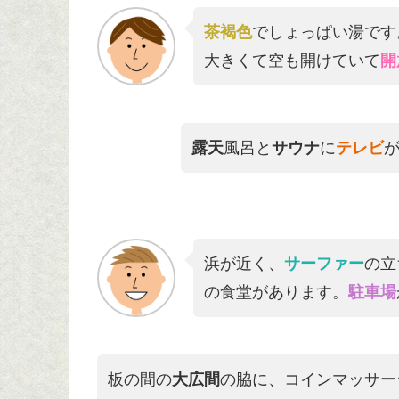
茶褐色
でしょっぱい湯です
大きくて空も開けていて
開
露天
風呂と
サウナ
に
テレビ
浜が近く、
サーファー
の立
の食堂があります。
駐車場
板の間の
大広間
の脇に、コインマッサー