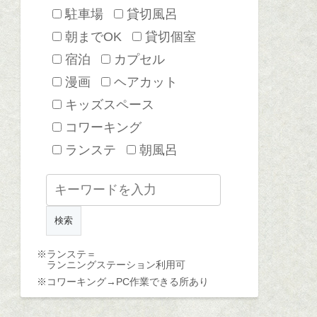
駐車場
貸切風呂
朝までOK
貸切個室
宿泊
カプセル
漫画
ヘアカット
キッズスペース
コワーキング
ランステ
朝風呂
※ランステ＝
ランニングステーション利用可
※コワーキング→
PC作業できる所あり