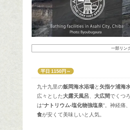
一部リン
平日 1150円～
九十九里の
飯岡海水浴場
と
矢指ケ浦海
広々とした
大露天風呂
、
大広間
でくつろ
は“
ナトリウム-塩化物強塩泉
”。神経痛
食
が安くて美味しいと人気。