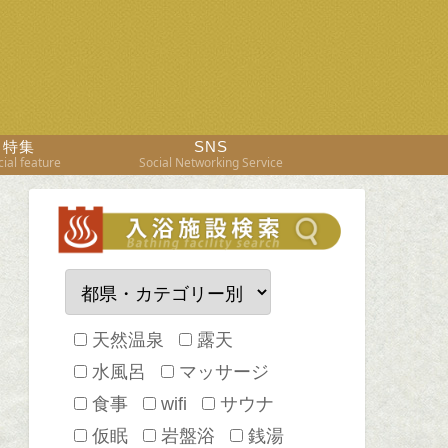
特集
SNS
ial feature
Social Networking Service
天然温泉
露天
水風呂
マッサージ
食事
wifi
サウナ
仮眠
岩盤浴
銭湯