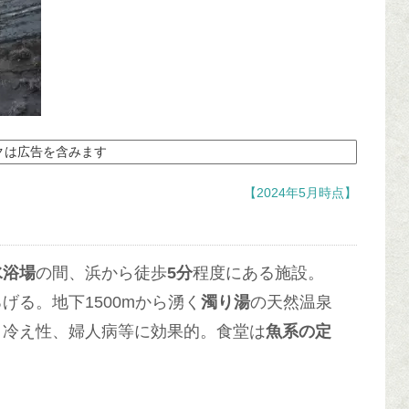
クは広告を含みます
【2024年5月時点】
水浴場
の間、浜から徒歩
5分
程度にある施設。
げる。地下1500mから湧く
濁り湯
の天然温泉
、冷え性、婦人病等に効果的。食堂は
魚系の定