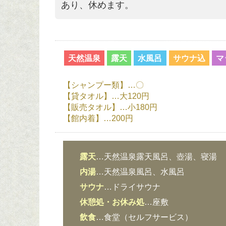
あり、休めます。
天然温泉
露天
水風呂
サウナ込
マ
【シャンプー類】…〇
【貸タオル】…大120円
【販売タオル】…小180円
【館内着】…200円
露天
…天然温泉露天風呂、壺湯、寝湯
内湯
…天然温泉風呂、水風呂
サウナ
…ドライサウナ
休憩処・お休み処
…座敷
飲食
…食堂（セルフサービス）