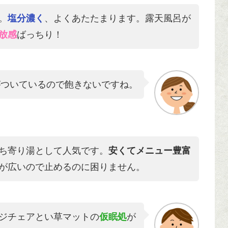
。
塩分濃く
、よくあたたまります。露天風呂が
放感
ばっちり！
がついているので飽きないですね。
ち寄り湯として人気です。
安くてメニュー豊富
が広いので止めるのに困りません。
ジチェアとい草マットの
仮眠処
が