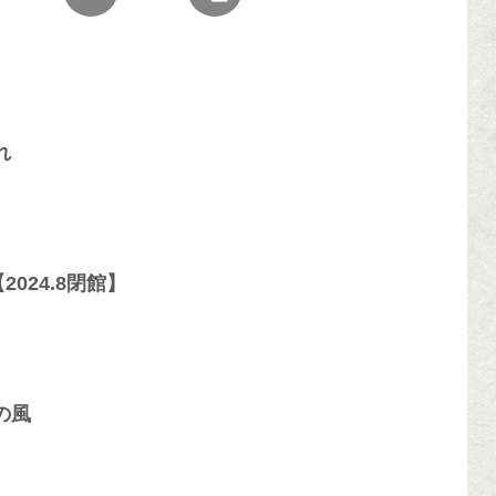
れ
024.8閉館】
の風