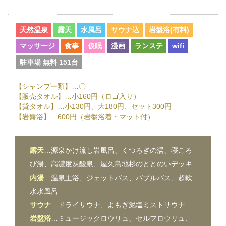
天然温泉
露天
水風呂
サウナ込
岩盤浴(有料)
マッサージ
食事
仮眠
漫画
ランステ
wifi
駐車場 無料 151台
【シャンプー類】…〇
【販売タオル】…小160円（ロゴ入り）
【貸タオル】…小130円、大180円、セット300円
【岩盤浴】…600円（岩盤浴着・マット付）
露天
…源泉かけ流し岩風呂、くつろぎの湯、寝ころ
び湯、高濃度炭酸泉、屋久島地杉のととのいデッキ
内湯
…温泉主浴、ジェットバス、バブルバス、超軟
水水風呂
サウナ
…ドライサウナ、よもぎ泥塩ミストサウナ
岩盤浴
…ミュージックロウリュ、セルフロウリュ、