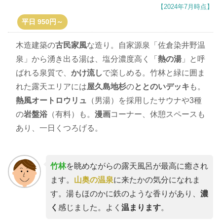
【2024年7月時点】
平日 950円～
木造建築の
古民家風
な造り。自家源泉「佐倉染井野温
泉」から湧き出る湯は、塩分濃度高く「
熱の湯
」と呼
ばれる泉質で、
かけ流し
で楽しめる。竹林と緑に囲ま
れた露天エリアには
屋久島地杉
の
ととのいデッキ
も。
熱風オートロウリュ
（男湯）を採用したサウナや3種
の
岩盤浴
（有料）も。
漫画
コーナー、休憩スペースも
あり、一日くつろげる。
竹林
を眺めながらの露天風呂が最高に癒され
ます。
山奥の温泉
に来たかの気分になれま
す。湯もほのかに鉄のような香りがあり、
濃
く
感じました。よく
温まります
。