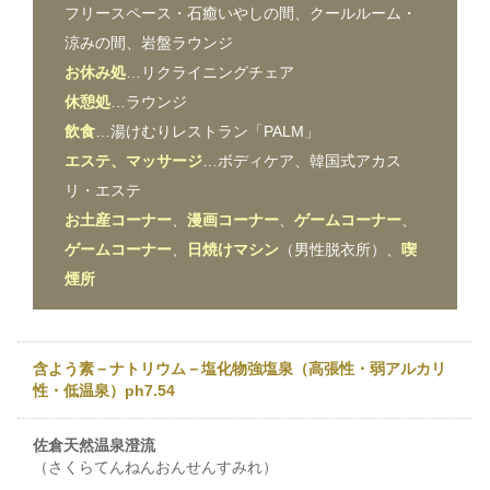
フリースペース・石癒いやしの間、クールルーム・
涼みの間、岩盤ラウンジ
お休み処
…リクライニングチェア
休憩処
…ラウンジ
飲食
…湯けむりレストラン「PALM」
エステ、マッサージ
…ボディケア、韓国式アカス
リ・エステ
お土産コーナー
、
漫画コーナー
、
ゲームコーナー
、
ゲームコーナー
、
日焼けマシン
（男性脱衣所）、
喫
煙所
含よう素－ナトリウム－塩化物強塩泉（高張性・弱アルカリ
性・低温泉）ph7.54
佐倉天然温泉澄流
（さくらてんねんおんせんすみれ）