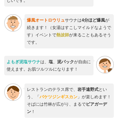
しいです。
爆風オートロウリュ
サウナは
4分ほど爆風
が
続きます！（女湯はすこしマイルドなようで
す）イベントで
熱波師
が来ることもあるそう
です。
よもぎ泥塩サウナ
は、
塩
、
泥パック
が自由に
使えます。お肌ツルツルになります！
レストランのテラス席で、
岩手遠野式
とい
う、「
バケツジンギスカン
」が楽しめます！
そばには竹林が広がり、まるで
ビアガーデ
ン
！