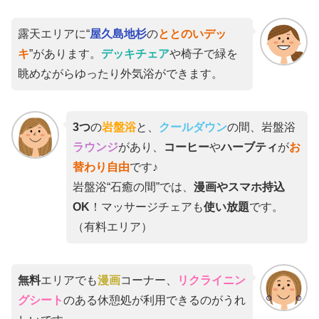
露天エリアに“
屋久島地杉
の
ととのいデッ
キ
”があります。
デッキチェア
や椅子で緑を
眺めながらゆったり外気浴ができます。
3つ
の
岩盤浴
と、
クールダウン
の間、岩盤浴
ラウンジ
があり、
コーヒー
や
ハーブティ
が
お
替わり自由
です♪
岩盤浴“石癒の間”では、
漫画やスマホ持込
OK
！マッサージチェアも
使い放題
です。
（有料エリア）
無料
エリアでも
漫画
コーナー、
リクライニン
グシート
のある休憩処が利用できるのがうれ