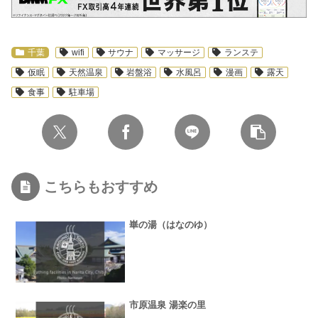
千葉
wifi
サウナ
マッサージ
ランステ
仮眠
天然温泉
岩盤浴
水風呂
漫画
露天
食事
駐車場
こちらもおすすめ
崋の湯（はなのゆ）
市原温泉 湯楽の里