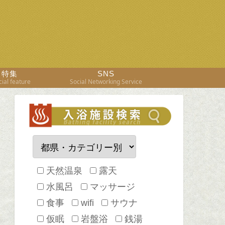
特集
SNS
ial feature
Social Networking Service
天然温泉
露天
水風呂
マッサージ
食事
wifi
サウナ
仮眠
岩盤浴
銭湯