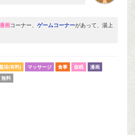
漫画
コーナー、
ゲームコーナー
があって、湯上
盤浴(有料)
マッサージ
食事
仮眠
漫画
 無料