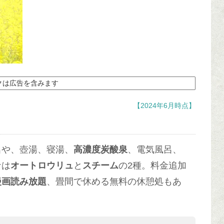
クは広告を含みます
【2024年6月時点】
呂や、壺湯、寝湯、
高濃度炭酸泉
、電気風呂、
ナは
オートロウリュ
と
スチーム
の2種。料金追加
漫画読み放題
、畳間で休める無料の休憩処もあ