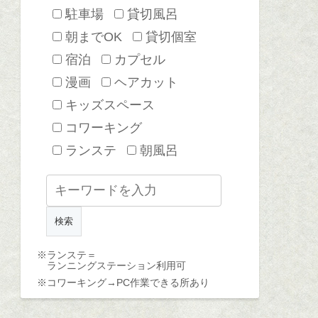
駐車場
貸切風呂
朝までOK
貸切個室
宿泊
カプセル
漫画
ヘアカット
キッズスペース
コワーキング
ランステ
朝風呂
※ランステ＝
ランニングステーション利用可
※コワーキング→
PC作業できる所あり