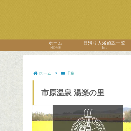
ホーム
日帰り入浴施設一覧
HOME
list
ホーム
千葉
市原温泉 湯楽の里