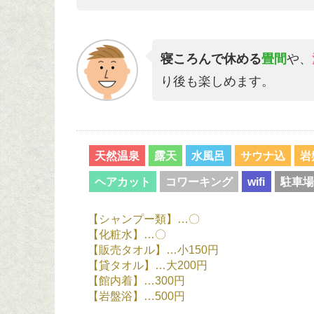
寝ころんで休める
畳間
や、
り後も楽しめます。
天然温泉
露天
水風呂
サウナ込
岩
ヘアカット
コワーキング
wifi
駐車場
【シャンプー類】…〇
【化粧水】…〇
【販売タオル】…小150円
【貸タオル】…大200円
【館内着】…300円
【岩盤浴】…500円