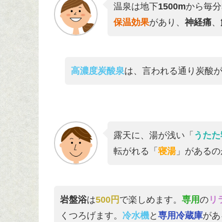
温泉は地下
1500m
から毎分
保温効果
があり、
神経痛
、
高濃度炭酸泉
は、言われる通り炭酸
露天に、湯が浅い「
うたた
転がれる「
寝湯
」があるの
岩盤浴
は
500円
で楽しめます。
専用
の
リ
くつろげます。
冷水機
と
専用冷蔵庫
があ