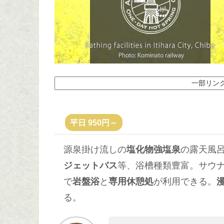
一部リン
平日 950円～
源泉掛け流しの
塩化物強塩泉
の露天風
ジェットバス
等、浴槽種類豊富。サウ
で
岩盤浴
と
専用休憩処
が利用できる。
る。