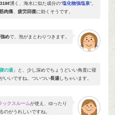
318ℓ
湧く、海水に似た成分の“
塩化物強塩泉
”。
筋肉痛
、
疲労回復
に効くそうです。
が
強め
で、泡がまとわりつきます。
寝の湯
」と、少し深めでちょうどいい角度に寝
がいいですね。ついつい
長湯
しちゃいます。
ラックスルーム
が使え、ゆったり
るのがうれしいですね。