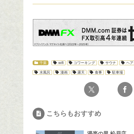
スポ
千葉
wifi
コワーキング
サウナ
ヘア
水風呂
漫画
露天
食事
駐車場
こちらもおすすめ
湯楽の里 松戸店