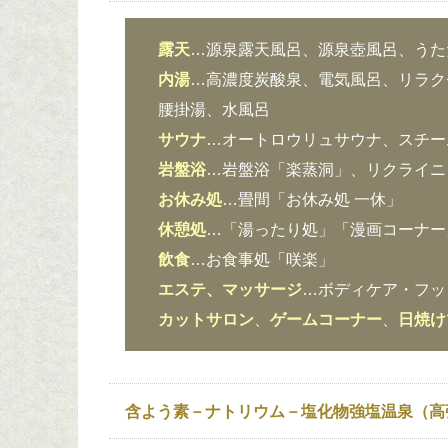
露天
…源泉露天風呂、源泉壺風呂、うた
内湯
…高濃度炭酸泉、電気風呂、リラク
腰掛湯、水風呂
サウナ
…オートロウリュサウナ、スチーム
岩盤浴
…岩盤浴「楽蒸洞」、リクライニ
お休み処
…畳間「お休み処 一休」
休憩処
…「湯ったり処」「漫画コーナー
飲食
…お食事処「咲楽」
エステ、マッサージ
…ボディケア・フッ
カットサロン
、
ゲームコーナー
、
日焼け
含よう素－ナトリウム－塩化物強塩温泉（高