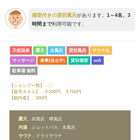
個室付きの貸切風呂
があります。
1～4名、3
時間まで
利用可能です。
天然温泉
露天
水風呂
貸切風呂
サウナ込
マッサージ
食事(休止中)
貸切個室
wifi
駐車場 無料
【シャンプー類】…〇
【販売タオル】…小200円、大700円
【館内着】…300円
露天
…岩風呂、樽風呂
内湯
…ジェットバス、水風呂
サウナ
…ドライサウナ