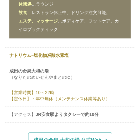
休憩処
…ラウンジ
飲食
…レストラン休止中、ドリンク注文可能。
エステ、マッサージ
…ボディケア、フットケア、カ
イロプラクティック
ナトリウム−塩化物炭酸水素塩
成田の命泉大和の湯
（なりたのめいせんやまとのゆ）
【営業時間】10～22時
【定休日】：年中無休（メンテナンス休業等あり）
【アクセス】
JR安食駅よりタクシーで約10分