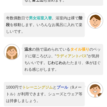
ると
富士山
も望めます。
奇数偶数日で
男女浴室入替
。浴室内は裸で
階
段
を移動します。いろんなお風呂に入れて楽
しいです。
温水
の熱で温められている
タイル張り
のベッ
ドに寝ころびぶ、“
ラディアントバス
”が気持
ちいいです。
じわじわ
あたたまり、体がほぐ
れる感じがします。
1000円で
トレーニングジム
と
プール
（9メー
トル）が利用できます。シューズとウェア等
は持参しましょう。