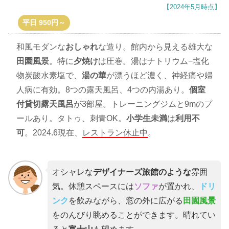
【2024年5月時点】
平日 950円～
和風モダンな
おしゃれ
な造り。館内から見える雄大な
田園風景
。特に
夕焼け
は圧巻。湯はナトリウム−塩化
物炭酸水素塩で、
湯の華
が漂うほど濃く、神経痛や婦
人病に有効。8つの露天風呂、4つの内湯あり。
個室
付貸切露天風呂
が3部屋。トレーニングジムと9mのプ
ールあり。タトゥ、刺青OK。
小学生未満
は
利用不
可
。2024.6現在、
レストラン休止中
。
オシャレな
デザイナーズ旅館のような
雰囲
気。休憩スペースには
ソファ
が置かれ、
ドリ
ンク
を飲みながら、窓の外に広がる
田園風景
をのんびり眺めることができます。晴れてい