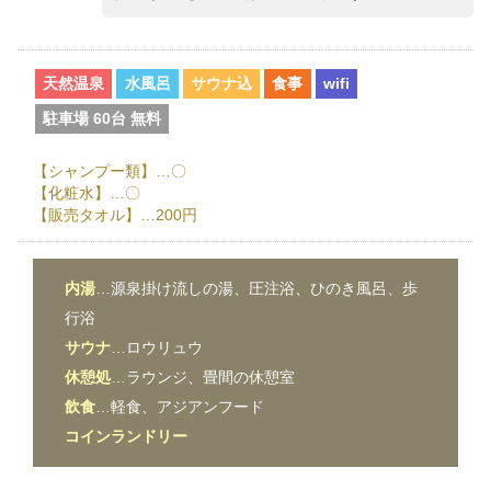
天然温泉
水風呂
サウナ込
食事
wifi
駐車場 60台 無料
【シャンプー類】…〇
【化粧水】…〇
【販売タオル】…200円
内湯
…源泉掛け流しの湯、圧注浴、ひのき風呂、歩
行浴
サウナ
…ロウリュウ
休憩処
…ラウンジ、畳間の休憩室
飲食
…軽食、アジアンフード
コインランドリー