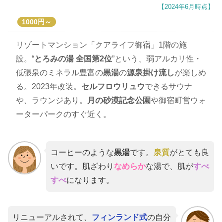
【2024年6月時点】
1000円～
リゾートマンション「クアライフ御宿」1階の施
設。“
とろみの湯 全国第2位
”という、弱アルカリ性・
低張泉のミネラル豊富の
黒湯
の
源泉掛け流し
が楽しめ
る。2023年改装。
セルフロウリュウ
できるサウナ
や、ラウンジあり。
月の砂漠記念公園
や御宿町営ウォ
ーターパークのすぐ近く。
コーヒーのような
黒湯
です。
泉質
がとても良
いです。肌ざわり
なめらか
な湯で、肌が
すべ
すべ
になります。
リニューアルされて、
フィンランド式
の自分