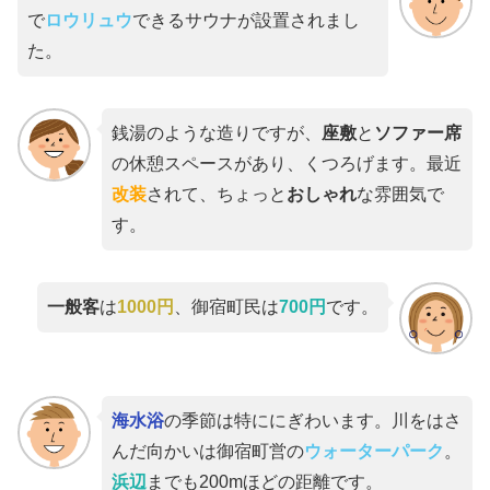
で
ロウリュウ
できるサウナが設置されまし
た。
銭湯のような造りですが、
座敷
と
ソファー席
の休憩スペースがあり、くつろげます。最近
改装
されて、ちょっと
おしゃれ
な雰囲気で
す。
一般客
は
1000円
、御宿町民は
700円
です。
海水浴
の季節は特ににぎわいます。川をはさ
んだ向かいは御宿町営の
ウォーターパーク
。
浜辺
までも200mほどの距離です。