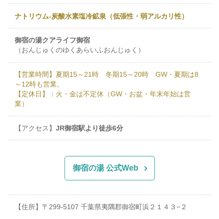
ナトリウム-炭酸水素塩冷鉱泉（低張性・弱アルカリ性）
御宿の湯クアライフ御宿
（おんじゅくのゆくあらいふおんじゅく）
【営業時間】夏期15～21時 冬期15～20時 GW・夏期は8
～12時も営業。
【定休日】：火・金は不定休（GW・お盆・年末年始は営
業）
【アクセス】
JR御宿駅より徒歩6分
御宿の湯 公式Web
【住所】〒299-5107 千葉県夷隅郡御宿町浜２１４３−２