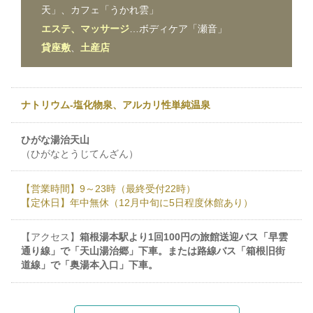
天」、カフェ「うかれ雲」
エステ、マッサージ
…ボディケア「瀬音」
貸座敷
、
土産店
ナトリウム-塩化物泉、アルカリ性単純温泉
ひがな湯治天山
（ひがなとうじてんざん）
【営業時間】9～23時（最終受付22時）
【定休日】年中無休（12月中旬に5日程度休館あり）
【アクセス】
箱根湯本駅より1回100円の旅館送迎バス「早雲
通り線」で「天山湯治郷」下車。または路線バス「箱根旧街
道線」で「奥湯本入口」下車。