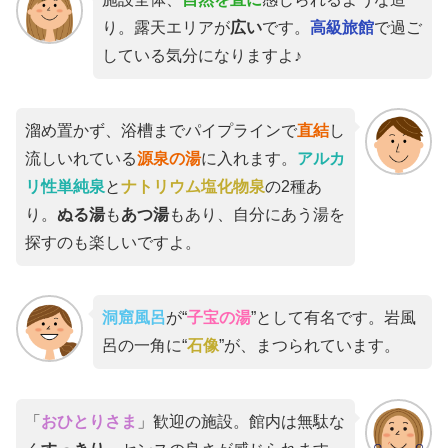
り。露天エリアが
広い
です。
高級旅館
で過ご
している気分になりますよ♪
溜め置かず、浴槽までパイプラインで
直結
し
流しいれている
源泉の湯
に入れます。
アルカ
リ性単純泉
と
ナトリウム塩化物泉
の2種あ
り。
ぬる湯
も
あつ湯
もあり、自分にあう湯を
探すのも楽しいですよ。
洞窟風呂
が“
子宝の湯
”として有名です。岩風
呂の一角に“
石像
”が、まつられています。
「
おひとりさま
」歓迎の施設。館内は無駄な