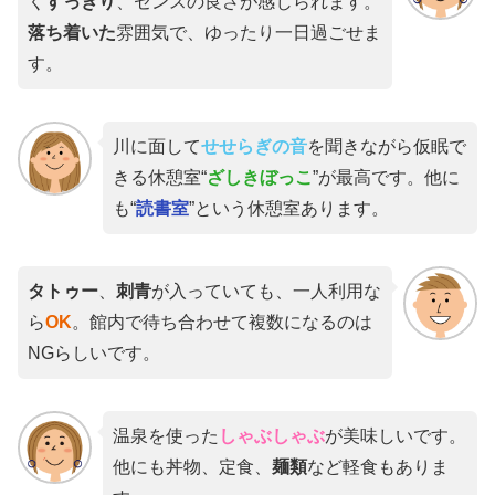
く
すっきり
、センスの良さが感じられます。
落ち着いた
雰囲気で、ゆったり一日過ごせま
す。
川に面して
せせらぎの音
を聞きながら仮眠で
きる休憩室“
ざしきぼっこ
”が最高です。他に
も“
読書室
”という休憩室あります。
タトゥー
、
刺青
が入っていても、一人利用な
ら
OK
。館内で待ち合わせて複数になるのは
NGらしいです。
温泉を使った
しゃぶしゃぶ
が美味しいです。
他にも丼物、定食、
麺類
など軽食もありま