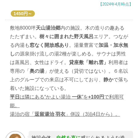
【2024年4月時点】
1450円～
敷地8000坪
天山湯治郷
内の施設。木の造りの趣ある
たたずまい。
樹々に囲まれた野天風呂
エリア。つなが
る内湯も
窓なく開放感あり
。湯量豊富で
加温・加水無
し
の源泉掛け流しの湯2種が楽しめる。サウナは男性
は蒸風呂、女性はドライ。
貸座敷「離れ雲」
利用者は
専用の「
奥の湯
」が使える（貸切ではない）。６名以
上のグループでの来店は不可にしており、
静か
で落ち
着いた施設になっている。
平日
は隣にある“かよい湯治
一休
”を
+100円
で利用可
能。
湯治の宿「
逗留湯治 羽衣
」併設（3泊4日から）。
施設全体、
自然を直に
感じられるような造