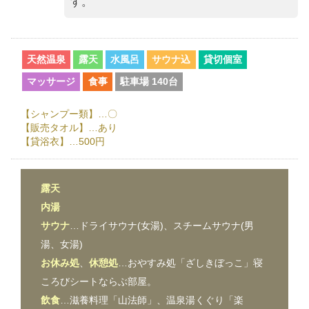
す。
天然温泉
露天
水風呂
サウナ込
貸切個室
マッサージ
食事
駐車場 140台
【シャンプー類】…〇
【販売タオル】…あり
【貸浴衣】…500円
露天
内湯
サウナ
…ドライサウナ(女湯)、スチームサウナ(男
湯、女湯)
お休み処
、
休憩処
…おやすみ処「ざしきぼっこ」寝
ころびシートならぶ部屋。
飲食
…滋養料理「山法師」、温泉湯くぐり「楽