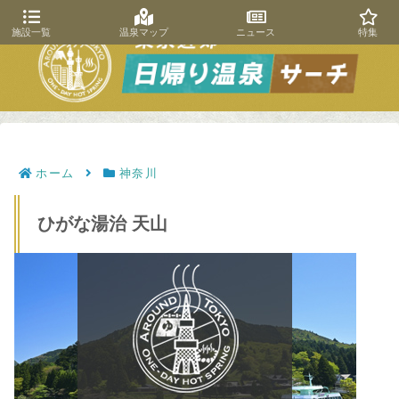
施設一覧
温泉マップ
ニュース
特集
ホーム
神奈川
ひがな湯治 天山