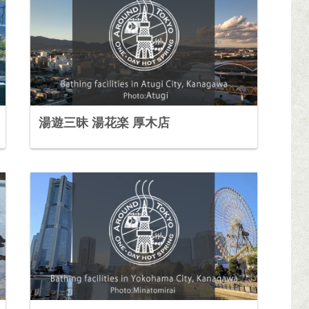
湯遊三昧 湯花楽 厚木店