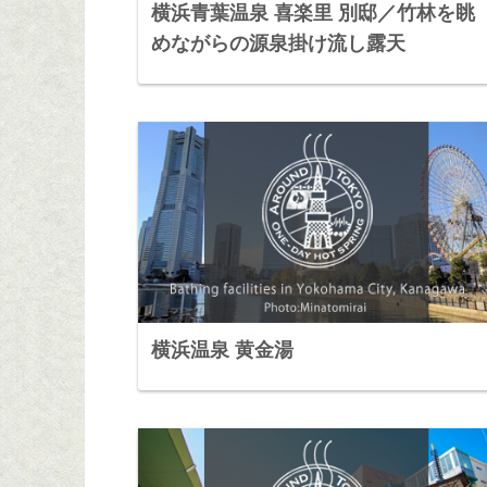
横浜青葉温泉 喜楽里 別邸／竹林を眺
めながらの源泉掛け流し露天
横浜温泉 黄金湯