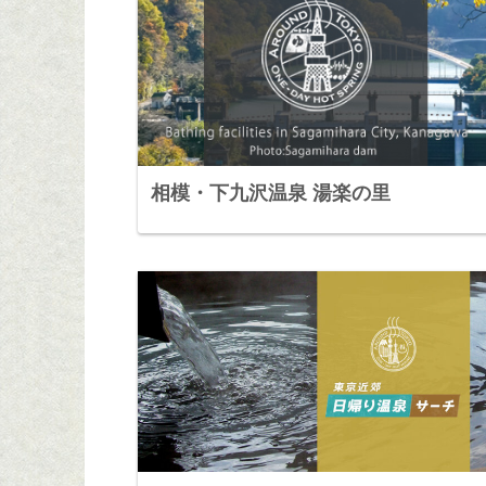
相模・下九沢温泉 湯楽の里