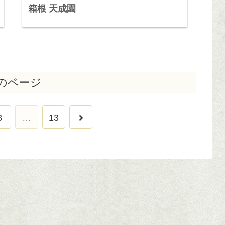
箱根 天成園
のページ
次
3
…
13
へ