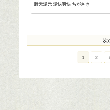
野天湯元 湯快爽快 ちがさき
次
1
2