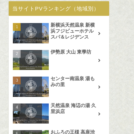
当サイトPVランキング（地域別）
新横浜天然温泉 新横
浜フジビューホテル
スパ＆レジデンス
伊勢原 大山 東學坊
センター南温泉 湯も
みの里
天然温泉 海辺の湯 久
里浜店
おふろの王様 高座渋