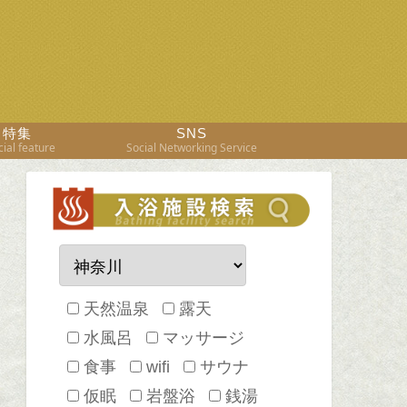
特集
SNS
ial feature
Social Networking Service
天然温泉
露天
水風呂
マッサージ
食事
wifi
サウナ
仮眠
岩盤浴
銭湯