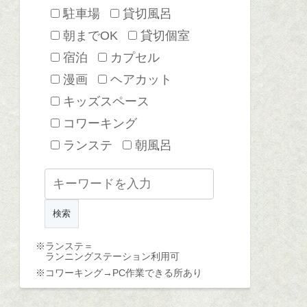
駐車場
貸切風呂
朝までOK
貸切個室
宿泊
カプセル
漫画
ヘアカット
キッズスペース
コワーキング
ランステ
朝風呂
※ランステ＝
ランニングステーション利用可
※コワーキング→
PC作業できる所あり