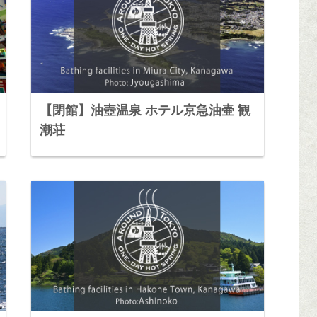
【閉館】油壺温泉 ホテル京急油壷 観
潮荘