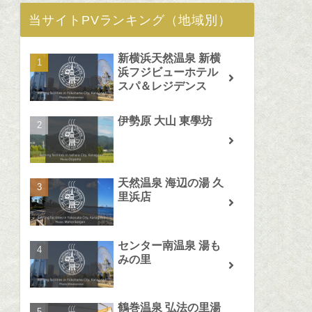
当サイトPVランキング（地域別）
新横浜天然温泉 新横
浜フジビューホテル
スパ＆レジデンス
伊勢原 大山 東學坊
天然温泉 海辺の湯 久
里浜店
センター南温泉 湯も
みの里
鶴巻温泉 弘法の里湯