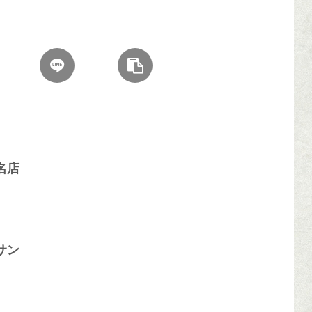
名店
サン