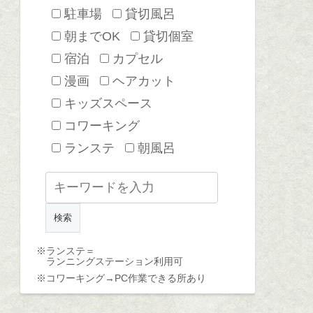
駐車場
貸切風呂
朝までOK
貸切個室
宿泊
カプセル
漫画
ヘアカット
キッズスペース
コワーキング
ランステ
朝風呂
※ランステ＝
ランニングステーション利用可
※コワーキング→
PC作業できる所あり