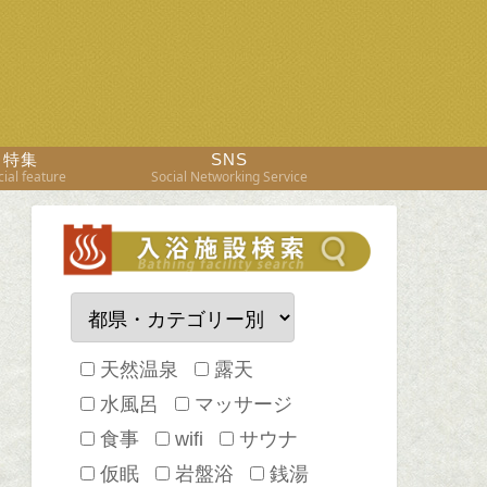
特集
SNS
ial feature
Social Networking Service
天然温泉
露天
水風呂
マッサージ
食事
wifi
サウナ
仮眠
岩盤浴
銭湯