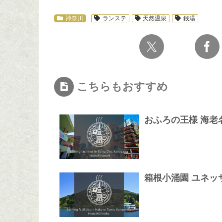
神奈川
ランステ
天然温泉
銭湯
こちらもおすすめ
おふろの王様 海老
箱根小涌園 ユネッ