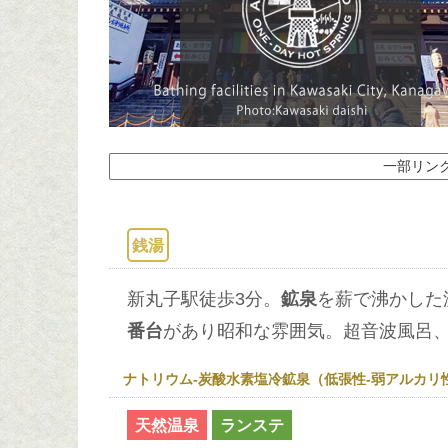
一部リン
銭湯
新丸子駅徒歩3分。
鉱泉
を薪で沸かした
番台
があり昭和な雰囲気。超音波風呂、
ナトリウム-炭酸水素塩冷鉱泉（低張性-弱アルカリ性-
天然温泉
ランステ