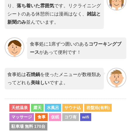
り、
落ち着いた雰囲気
です。リクライニング
シートのある休憩所には漫画はなく、
雑誌と
新聞のみ
並んでいます。
食事処に1席ずつ囲いのある
コワーキングブ
ース
があって便利です！
食事処は
石焼鍋
を使ったメニューが数種類あ
ってどれも
美味しい
ですよ。
天然温泉
露天
水風呂
サウナ込
岩盤浴(有料)
マッサージ
食事
仮眠
コワ有
wifi
駐車場 無料 170台