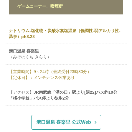
ゲームコーナー
、
喫煙所
ナトリウム-塩化物・炭酸水素塩温泉（低調性-弱アルカリ性-
温泉）ph8.28
溝口温泉 喜楽里
（みぞのくち きらり）
【営業時間】9～24時（最終受付23時30分）
【定休日】：メンテナンス休業あり
【アクセス】
JR南武線「溝の口」駅より[溝22]バス約10分
「橘小学校」バス停より徒歩2分
溝口温泉 喜楽里 公式Web