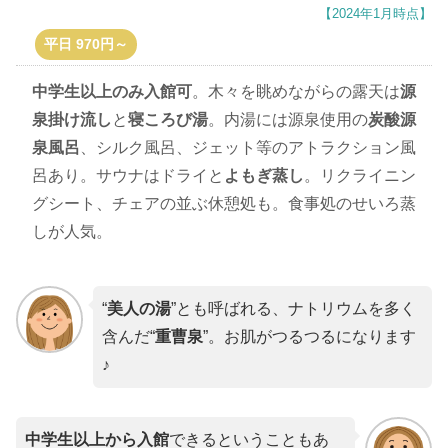
【2024年1月時点】
平日 970円～
中学生以上のみ入館可
。木々を眺めながらの露天は
源
泉掛け流し
と
寝ころび湯
。内湯には源泉使用の
炭酸源
泉風呂
、シルク風呂、ジェット等のアトラクション風
呂あり。サウナはドライと
よもぎ蒸し
。リクライニン
グシート、チェアの並ぶ休憩処も。食事処のせいろ蒸
しが人気。
“
美人の湯
”とも呼ばれる、ナトリウムを多く
含んだ“
重曹泉
”。お肌がつるつるになります
♪
中学生以上から入館
できるということもあ