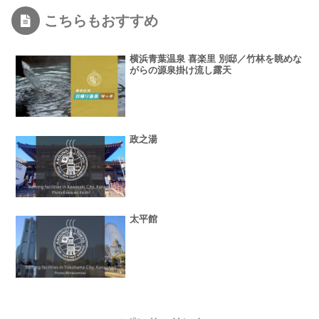
こちらもおすすめ
横浜青葉温泉 喜楽里 別邸／竹林を眺めな
がらの源泉掛け流し露天
政之湯
太平館