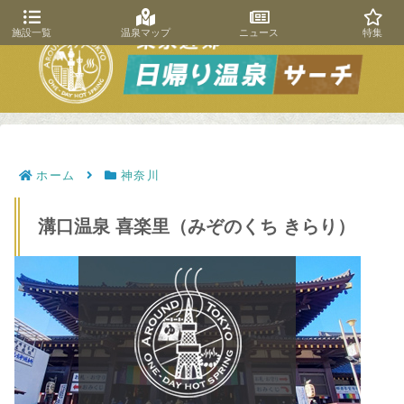
施設一覧
温泉マップ
ニュース
特集
ホーム
神奈川
溝口温泉 喜楽里（みぞのくち きらり）