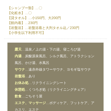
【シャンプー類】…〇
【化粧水】…〇
【貸タオル】…小150円、大200円
【館内着】…230円
【岩盤浴】…岩盤浴着と大判タオル込／230円
【小学生以下利用不可】
露天
…温泉／上の湯・下の湯、寝ころび湯
内湯
…炭酸源泉風呂、シルク風呂、アトラクション
風呂、かけ湯、水風呂
サウナ
…遠赤外線タワーサウナ、ヨモギ塩サウナ
岩盤浴
…あり
お休み処
…リクライニングシート
休憩処
…くつろぎ処（リクライニングチェア）
飲食
…ごちそう屋
エステ、マッサージ
…ボディケア、フットケア、ア
カスリ、エステ