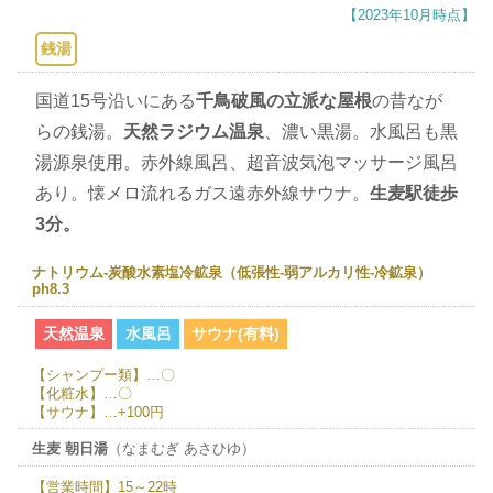
【2023年10月時点】
銭湯
国道15号沿いにある
千鳥破風の立派な屋根
の昔なが
らの銭湯。
天然ラジウム温泉
、濃い黒湯。水風呂も黒
湯源泉使用。赤外線風呂、超音波気泡マッサージ風呂
あり。懐メロ流れるガス遠赤外線サウナ。
生麦駅徒歩
3分。
ナトリウム-炭酸水素塩冷鉱泉（低張性-弱アルカリ性-冷鉱泉）
ph8.3
天然温泉
水風呂
サウナ(有料)
【シャンプー類】…〇
【化粧水】…〇
【サウナ】…+100円
生麦 朝日湯
（なまむぎ あさひゆ）
【営業時間】15～22時