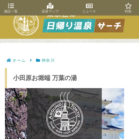
施設一覧
温泉マップ
ニュース
特集
ホーム
神奈川
小田原お堀端 万葉の湯