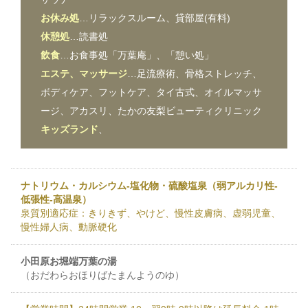
お休み処
…リラックスルーム、貸部屋(有料)
休憩処
…読書処
飲食
…お食事処「万葉庵」、「憩い処」
エステ、マッサージ
…足流療術、骨格ストレッチ、
ボディケア、フットケア、タイ古式、オイルマッサ
ージ、アカスリ、たかの友梨ビューティクリニック
キッズランド
、
ナトリウム・カルシウム-塩化物・硫酸塩泉（弱アルカリ性-
低張性-高温泉）
泉質別適応症：きりきず、やけど、慢性皮膚病、虚弱児童、
慢性婦人病、動脈硬化
小田原お堀端万葉の湯
（おだわらおほりばたまんようのゆ）