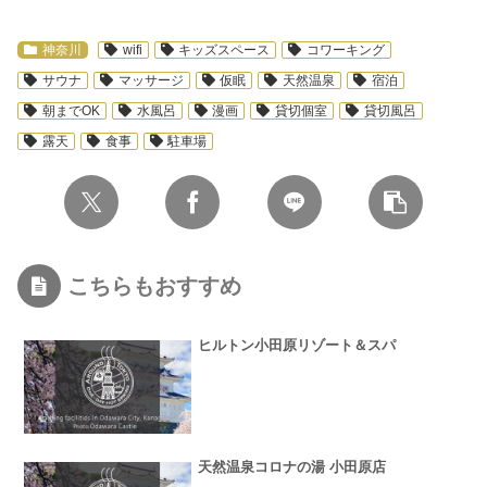
神奈川
wifi
キッズスペース
コワーキング
サウナ
マッサージ
仮眠
天然温泉
宿泊
朝までOK
水風呂
漫画
貸切個室
貸切風呂
露天
食事
駐車場
こちらもおすすめ
ヒルトン小田原リゾート＆スパ
天然温泉コロナの湯 小田原店