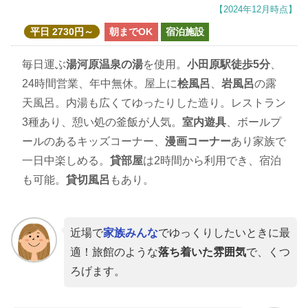
【2024年12月時点】
平日 2730円～
朝までOK
宿泊施設
毎日運ぶ
湯河原温泉の湯
を使用。
小田原駅徒歩5分
、
24時間営業、年中無休。屋上に
桧風呂
、
岩風呂
の露
天風呂。内湯も広くてゆったりした造り。レストラン
3種あり、憩い処の釜飯が人気。
室内遊具
、ボールプ
ールのあるキッズコーナー、
漫画コーナー
あり家族で
一日中楽しめる。
貸部屋
は2時間から利用でき、宿泊
も可能。
貸切風呂
もあり。
近場で
家族みんな
でゆっくりしたいときに最
適！旅館のような
落ち着いた雰囲気
で、くつ
ろげます。