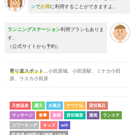
ン
で
お得
に利用することができますよ。
ランニングステーション
利用プランもありま
す。
（公式サイトから予約）
寄り道スポット
…小田原城、小田原駅、ミナカ小田
原、ラスカ小田原
天然温泉
露天
水風呂
サウナ込
貸切風呂
マッサージ
食事
仮眠
貸切個室
漫画
ランステ
コワーキング
キッズ
wifi
駐車場 5時間まで無料 145台