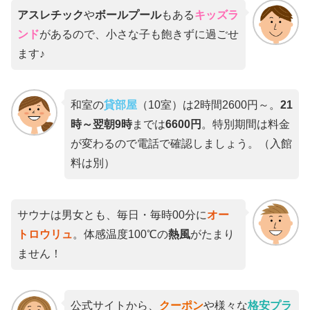
アスレチック
や
ボールプール
もある
キッズラ
ンド
があるので、小さな子も飽きずに過ごせ
ます♪
和室の
貸部屋
（10室）は2時間2600円～。
21
時～翌朝9時
までは
6600円
。特別期間は料金
が変わるので電話で確認しましょう。（入館
料は別）
サウナは男女とも、毎日・毎時00分に
オー
トロウリュ
。体感温度100℃の
熱風
がたまり
ません！
公式サイトから、
クーポン
や様々な
格安プラ