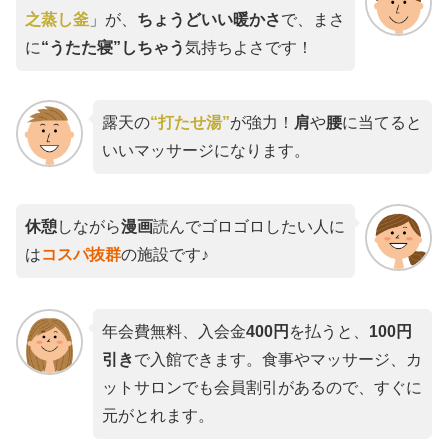
之蒸し釜
」が、
ちょうどいい暖かさ
で、まさ
に
“うたた寝”しちゃう
気持ちよさです！
露天の
“打たせ湯”
が強力！
肩
や
腰
に当てると
いいマッサージになります。
休憩
しながら
漫画
読んでゴロゴロしたい人に
は
コスパ抜群
の施設です♪
年会費無料、入会金
400円
を払うと、
100円
引き
で入館できます。食事やマッサージ、カ
ットサロンでも会員割引があるので、すぐに
元がとれます。