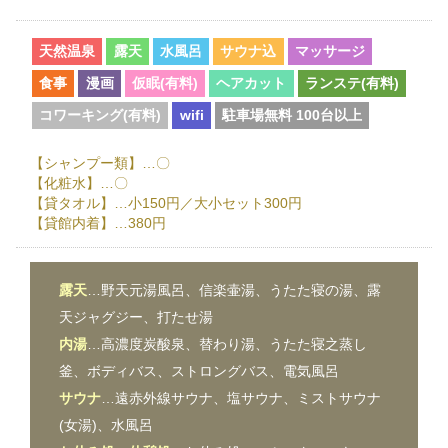
天然温泉
露天
水風呂
サウナ込
マッサージ
食事
漫画
仮眠(有料)
ヘアカット
ランステ(有料)
コワーキング(有料)
wifi
駐車場無料 100台以上
【シャンプー類】…〇
【化粧水】…〇
【貸タオル】…小150円／大小セット300円
【貸館内着】…380円
露天
…野天元湯風呂、信楽壷湯、うたた寝の湯、露
天ジャグジー、打たせ湯
内湯
…高濃度炭酸泉、替わり湯、うたた寝之蒸し
釜、ボディバス、ストロングバス、電気風呂
サウナ
…遠赤外線サウナ、塩サウナ、ミストサウナ
(女湯)、水風呂