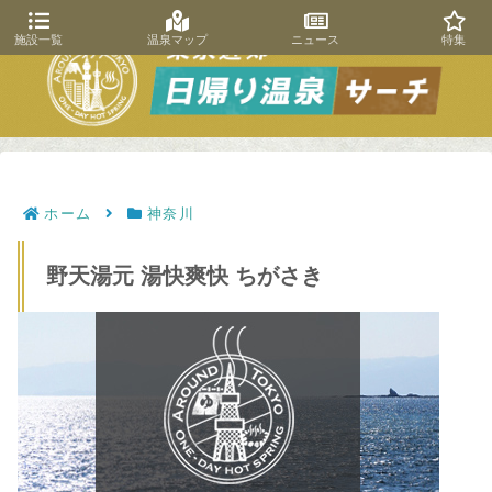
施設一覧
温泉マップ
ニュース
特集
ホーム
神奈川
野天湯元 湯快爽快 ちがさき