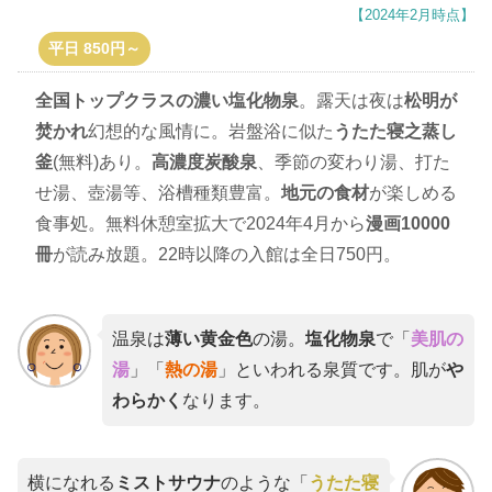
【2024年2月時点】
平日 850円～
全国トップクラスの濃い塩化物泉
。露天は夜は
松明が
焚かれ
幻想的な風情に。岩盤浴に似た
うたた寝之蒸し
釜
(無料)あり。
高濃度炭酸泉
、季節の変わり湯、打た
せ湯、壺湯等、浴槽種類豊富。
地元の食材
が楽しめる
食事処。無料休憩室拡大で2024年4月から
漫画10000
冊
が読み放題。22時以降の入館は全日750円。
温泉は
薄い黄金色
の湯。
塩化物泉
で「
美肌の
湯
」「
熱の湯
」といわれる泉質です。肌が
や
わらかく
なります。
横になれる
ミストサウナ
のような「
うたた寝