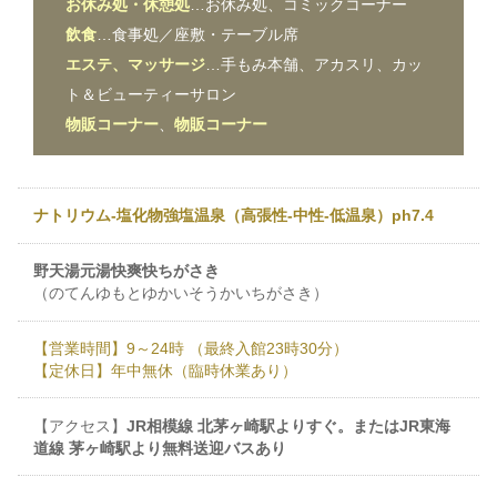
お休み処・休憩処
…お休み処、コミックコーナー
飲食
…食事処／座敷・テーブル席
エステ、マッサージ
…手もみ本舗、アカスリ、カッ
ト＆ビューティーサロン
物販コーナー
、
物販コーナー
ナトリウム-塩化物強塩温泉（高張性-中性-低温泉）ph7.4
野天湯元湯快爽快ちがさき
（のてんゆもとゆかいそうかいちがさき）
【営業時間】9～24時 （最終入館23時30分）
【定休日】年中無休（臨時休業あり）
【アクセス】
JR相模線 北茅ヶ崎駅よりすぐ。またはJR東海
道線 茅ヶ崎駅より無料送迎バスあり