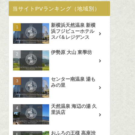
当サイトPVランキング（地域別）
新横浜天然温泉 新横
浜フジビューホテル
スパ＆レジデンス
伊勢原 大山 東學坊
センター南温泉 湯も
みの里
天然温泉 海辺の湯 久
里浜店
おふろの王様 高座渋