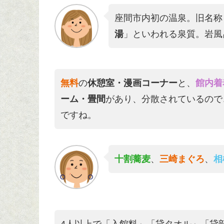
座間市内初の温泉。旧名称
湯
」といわれる泉質。岩風
無料
の
休憩室・漫画コーナー
と、
館内着
ーム・畳間
があり、分散されているので
ですね。
十割蕎麦
、
三崎まぐろ
、
相