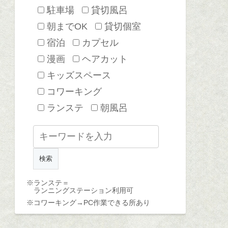
駐車場
貸切風呂
朝までOK
貸切個室
宿泊
カプセル
漫画
ヘアカット
キッズスペース
コワーキング
ランステ
朝風呂
※ランステ＝
ランニングステーション利用可
※コワーキング→
PC作業できる所あり