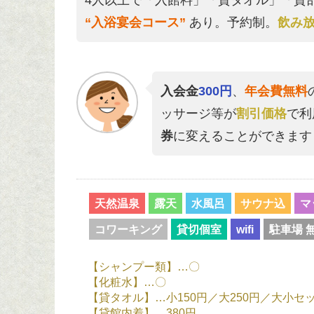
4人以上で「入館料」「貸タオル」「貸
“入浴宴会コース”
あり。予約制。
飲み
入会金
300円
、
年会費無料
ッサージ等が
割引価格
で利
券
に変えることができます
天然温泉
露天
水風呂
サウナ込
マ
コワーキング
貸切個室
wifi
駐車場 
【シャンプー類】…〇
【化粧水】…〇
【貸タオル】…小150円／大250円／大小セッ
【貸館内着】…380円