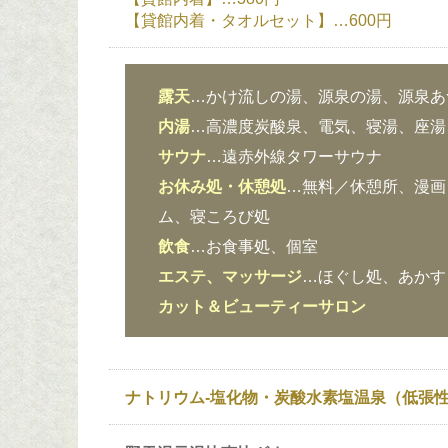
【貸館内着・タオルセット】…600円
露天
…かけ流しの湯、源泉の湯、源泉あ
内湯
…高濃度炭酸泉、電気、寝湯、座湯
サウナ
…遠赤外線タワーサウナ
お休み処・休憩処
…無料／休憩所、漫画
ム、寝ころび処
飲食
…お食事処、個室
エステ、マッサージ
…ほぐし処、あかす
カット＆ビューティーサロン
ナトリウム-塩化物・炭酸水素塩温泉（低張性