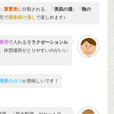
：
重曹泉
に分類される、「
美肌の湯
」「
熱の
呂で
源泉掛け流し
で楽しめます♪
着用
で入れる
リラクゼーションル
、休憩場所がとりやすいのがいい
模豚のカツ
が美味しいです！