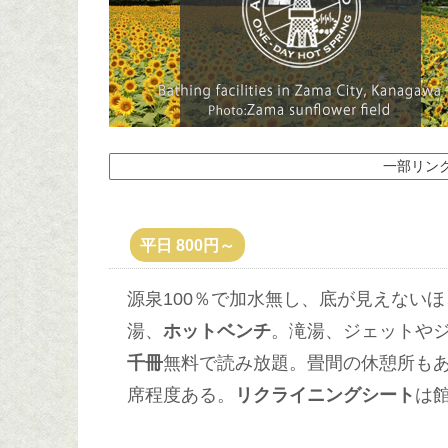
一部リン
平日 800円～
源泉100％で加水無し、底が見えないほ
湯、
ホットベンチ
。滝湯、ジェットや
千冊
無料で読み放題。畳間の休憩所も
席程度ある。
リクライニングシート
は