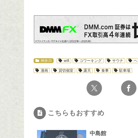
スポ
神奈川
wifi
コワーキング
サウナ
ヘ
漫画
貸切個室
露天
食事
駐車場
こちらもおすすめ
中島館