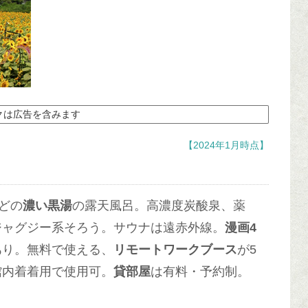
クは広告を含みます
【2024年1月時点】
どの
濃い黒湯
の露天風呂。高濃度炭酸泉、薬
ジャグジー系そろう。サウナは遠赤外線。
漫画4
あり。無料で使える、
リモートワークブース
が5
館内着着用で使用可。
貸部屋
は有料・予約制。