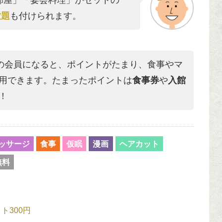
部屋」「宴会料理」がセットの
放題
も付けられます。
の会員になると、ポイントがたまり、食事やマ
用できます。たまったポイントは
食事券
や
入館
！
ッサージ
食事
仮眠
漫画
ヘアカット
無料
ト300円