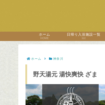
ホーム
日帰り入浴施設一覧
HOME
list
ホーム
神奈川
野天湯元 湯快爽快 ざま