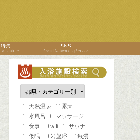
特集
SNS
ial feature
Social Networking Service
天然温泉
露天
水風呂
マッサージ
食事
wifi
サウナ
仮眠
岩盤浴
銭湯