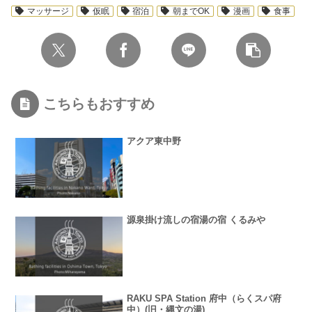
マッサージ
仮眠
宿泊
朝までOK
漫画
食事
こちらもおすすめ
アクア東中野
源泉掛け流しの宿湯の宿 くるみや
RAKU SPA Station 府中（らくスパ府
中）(旧・縄文の湯)