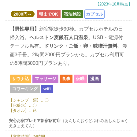
【2023年10月時点】
2000円～
朝までOK
宿泊施設
カプセル
【男性専用】
新宿駅徒歩90秒。カプセルホテルの日
帰入浴。
ヘルストン麦飯石人口温泉
。USB・電源付
テーブル席有。
ドリンク・ご飯・卵・味噌汁無料
。漫
画3千冊。2時間2000円プランから。カプセル利用可
の5時間3000円プランあり。
サウナ込
マッサージ
食事
仮眠
漫画
コワーキング
wifi
【シャンプー類】…〇
【化粧水】…〇
【タオル】…込
安心お宿プレミア新宿駅前店
（あんしんおやどぷれみあしんじゅく
えきまえてん）
【営業時間】24時間