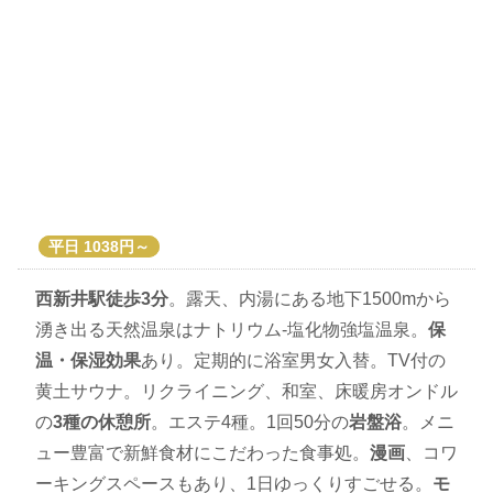
平日 1038円～
西新井駅徒歩3分
。露天、内湯にある地下1500mから
湧き出る天然温泉はナトリウム-塩化物強塩温泉。
保
温・保湿効果
あり。定期的に浴室男女入替。TV付の
黄土サウナ。リクライニング、和室、床暖房オンドル
の
3種の休憩所
。エステ4種。1回50分の
岩盤浴
。メニ
ュー豊富で新鮮食材にこだわった食事処。
漫画
、コワ
ーキングスペースもあり、1日ゆっくりすごせる。
モ