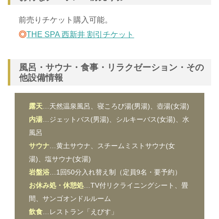
前売りチケット購入可能。
◎
THE SPA 西新井 割引チケット
風呂・サウナ・食事・リラクゼーション・その
他設備情報
露天
…天然温泉風呂、寝ころび湯(男湯)、壺湯(女湯)
内湯
…ジェットバス(男湯)、シルキーバス(女湯)、水
風呂
サウナ
…黄土サウナ、スチームミストサウナ(女
湯)、塩サウナ(女湯)
岩盤浴
…1回50分入れ替え制（定員9名・要予約）
お休み処・休憩処
…TV付リクライニングシート、畳
間、サンゴオンドルルーム
飲食
…レストラン「えびす」