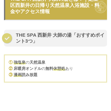
区西新井の日帰り天然温泉入浴施設・料
金やアクセス情報
THE SPA 西新井 大師の湯「おすすめポイ
ント3つ」
①
強塩泉
の
天然温泉
②
床暖房オンドル
の
無料
休憩処
あり
③
漫画
読み放題