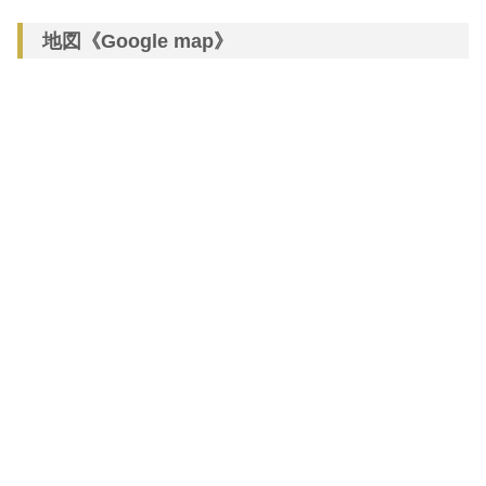
地図《Google map》