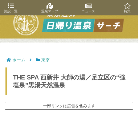
施設一覧
温泉マップ
ニュース
特集
ホーム
東京
THE SPA 西新井 大師の湯／足立区の“強
塩泉”黒湯天然温泉
一部リンクは広告を含みます