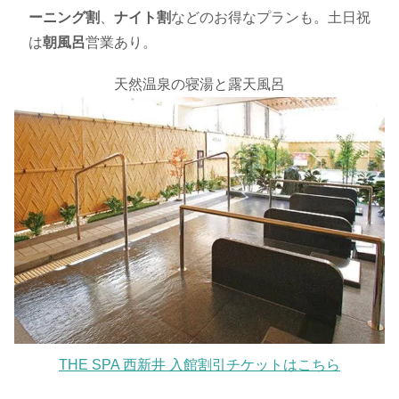
ーニング割
、
ナイト割
などのお得なプランも。土日祝
は
朝風呂
営業あり。
天然温泉の寝湯と露天風呂
THE SPA 西新井 入館割引チケットはこちら