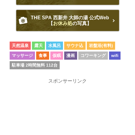
THE SPA 西新井 大師の湯 公式Web
【
お休み処
の写真】
天然温泉
露天
水風呂
サウナ込
岩盤浴(有料)
マッサージ
食事
仮眠
漫画
コワーキング
wifi
駐車場 2時間無料 112台
スポンサーリンク