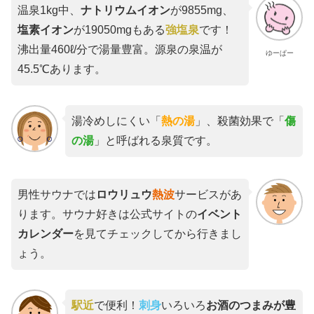
温泉1kg中、
ナトリウムイオン
が9855mg、
塩素イオン
が19050mgもある
強塩泉
です！
沸出量460ℓ/分で湯量豊富。源泉の泉温が
ゆーぱー
45.5℃あります。
湯冷めしにくい「
熱の湯
」、殺菌効果で「
傷
の湯
」と呼ばれる泉質です。
男性サウナでは
ロウリュウ
熱波
サービスがあ
ります。サウナ好きは公式サイトの
イベント
カレンダー
を見てチェックしてから行きまし
ょう。
駅近
で便利！
刺身
いろいろ
お酒のつまみが豊