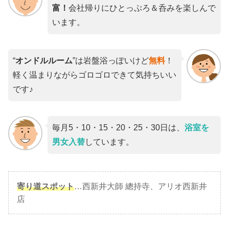
富！
会社帰りにひとっぷろ＆呑みを楽しんで
います。
“
オンドルルーム
”は岩盤浴っぽいけど
無料
！
軽く温まりながらゴロゴロできて気持ちいい
です♪
毎月5・10・15・20・25・30日は、
浴室を
男女入替
しています。
寄り道スポット
…西新井大師 總持寺、アリオ西新井
店