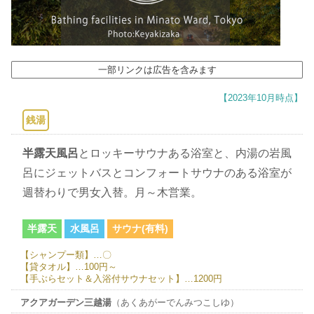
一部リンクは広告を含みます
【2023年10月時点】
銭湯
半露天風呂
とロッキーサウナある浴室と、内湯の岩風
呂にジェットバスとコンフォートサウナのある浴室が
週替わりで男女入替。月～木営業。
半露天
水風呂
サウナ(有料)
【シャンプー類】…〇
【貸タオル】…100円～
【手ぶらセット＆入浴付サウナセット】…1200円
アクアガーデン三越湯
（あくあがーでんみつこしゆ）