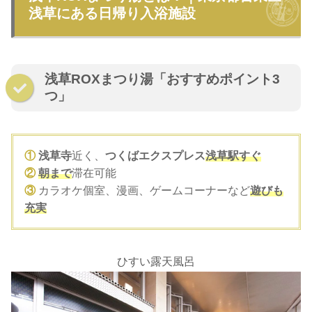
浅草にある日帰り入浴施設
浅草ROXまつり湯「おすすめポイント3
つ」
①
浅草寺
近く、
つくばエクスプレス
浅草駅すぐ
②
朝まで
滞在可能
③
カラオケ個室、漫画、ゲームコーナーなど
遊びも
充実
ひすい露天風呂