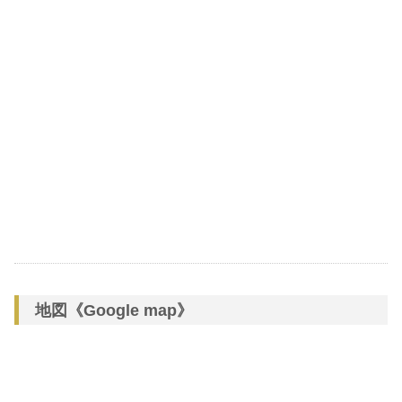
地図《Google map》