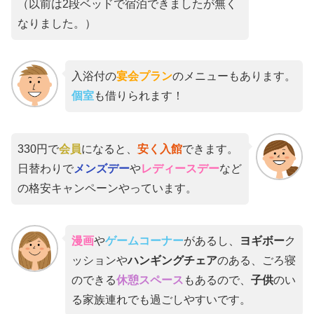
（以前は2段ベッドで宿泊できましたが無く
なりました。）
入浴付の
宴会プラン
のメニューもあります。
個室
も借りられます！
330円で
会員
になると、
安く入館
できます。
日替わりで
メンズデー
や
レディースデー
など
の格安キャンペーンやっています。
漫画
や
ゲームコーナー
があるし、
ヨギボー
ク
ッションや
ハンギングチェア
のある、ごろ寝
のできる
休憩スペース
もあるので、
子供
のい
る家族連れでも過ごしやすいです。