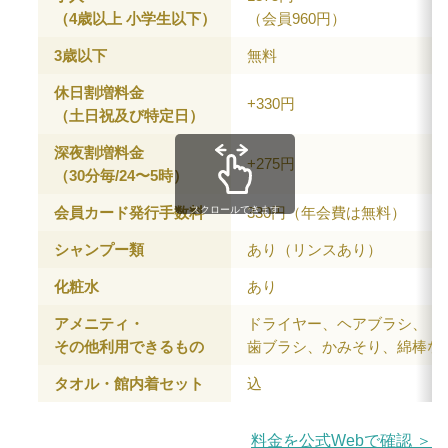
（4歳以上 小学生以下）
（会員960円）
3歳以下
無料
休日割増料金
+330円
（土日祝及び特定日）
深夜割増料金
+275円
（30分毎/24〜5時）
会員カード発行手数料
330円（年会費は無料）
スクロールできます
シャンプー類
あり（リンスあり）
化粧水
あり
アメニティ・
ドライヤー、ヘアブラシ、
その他利用できるもの
歯ブラシ、かみそり、綿棒な
タオル・館内着セット
込
料金を公式Webで確認 ＞