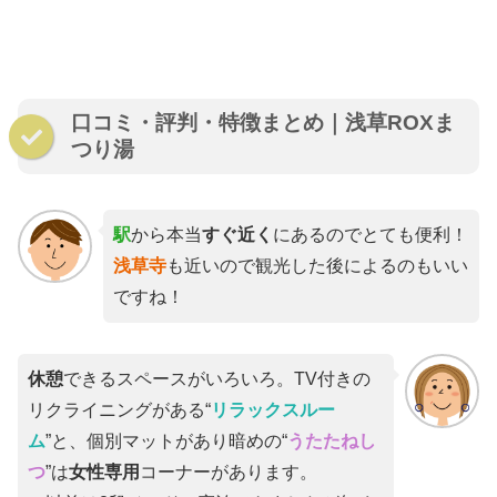
口コミ・評判・特徴まとめ｜浅草ROXま
つり湯
駅
から本当
すぐ近く
にあるのでとても便利！
浅草寺
も近いので観光した後によるのもいい
ですね！
休憩
できるスペースがいろいろ。TV付きの
リクライニングがある“
リラックスルー
ム
”と、個別マットがあり暗めの“
うたたねし
つ
”は
女性専用
コーナーがあります。