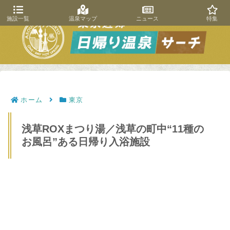
施設一覧
温泉マップ
ニュース
特集
ホーム
東京
浅草ROXまつり湯／浅草の町中“11種の
お風呂”ある日帰り入浴施設