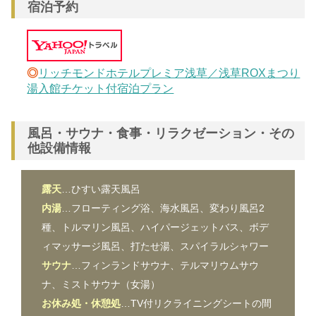
宿泊予約
◎
リッチモンドホテルプレミア浅草／浅草ROXまつり
湯入館チケット付宿泊プラン
風呂・サウナ・食事・リラクゼーション・その
他設備情報
露天
…ひすい露天風呂
内湯
…フローティング浴、海水風呂、変わり風呂2
種、トルマリン風呂、ハイパージェットバス、ボデ
ィマッサージ風呂、打たせ湯、スパイラルシャワー
サウナ
…フィンランドサウナ、テルマリウムサウ
ナ、ミストサウナ（女湯）
お休み処・休憩処
…TV付リクライニングシートの間