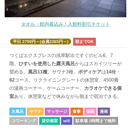
タオル・館内着込み！入館料割引チケット
平日 2750円～(会員2365円～)
朝までOK
つくばエクスプレスの浅草駅出てすぐのビル6、7
階。
ひすいを使用した露天風呂
からはスカイツリーが
望める。
風呂11種
。サウナ3種。
ボディケア
は
14
種・
62
コース。リクライニングシートの休憩室、4500冊
の漫画コーナー、ゲームコーナー、
カラオケできる個
室
あり。休憩室などで休みながら朝まで宿泊できる。
水風呂
サウナ
マッサージ
食事
仮眠
漫画
コワーキング
貸切個室
wifi
駐車場 2時間まで無料