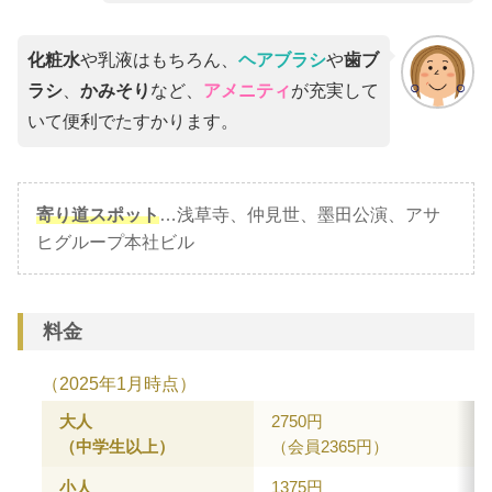
化粧水
や乳液はもちろん、
ヘアブラシ
や
歯ブ
ラシ
、
かみそり
など、
アメニティ
が充実して
いて便利でたすかります。
寄り道スポット
…浅草寺、仲見世、墨田公演、アサ
ヒグループ本社ビル
料金
（2025年1月時点）
大人
2750円
（中学生以上）
（会員2365円）
小人
1375円