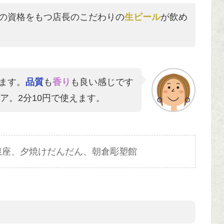
の資格をもつ店長のこだわりの
生ビール
が飲め
ます。
品質
も
香り
も良い感じです
ノケア。2分10円で使えます。
銀座、夕焼けだんだん、朝倉彫塑館