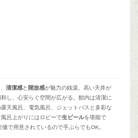
は、
清潔感
と
開放感
が魅力の銭湯。高い天井が
調和し、心安らぐ空間が広がる。館内は清潔に
の露天風呂、電気風呂、ジェットバスと多彩な
お風呂上がりにはロビーで
生ビール
を堪能で
と安価で用意されているので手ぶらでもOK。