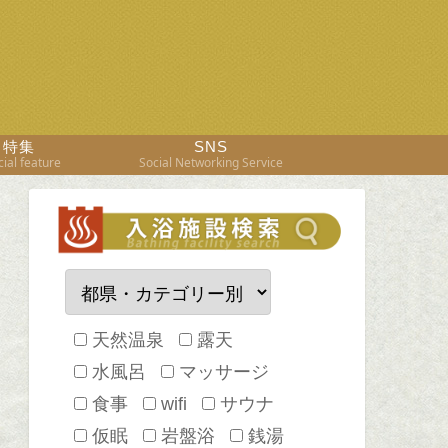
特集
SNS
ial feature
Social Networking Service
天然温泉
露天
水風呂
マッサージ
食事
wifi
サウナ
仮眠
岩盤浴
銭湯