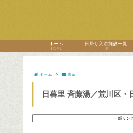
ホーム
日帰り入浴施設一覧
HOME
list
ホーム
東京
日暮里 斉藤湯／荒川区・
一部リン