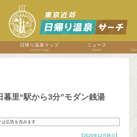
日帰り温泉マップ
ニュース
onsen map
News
Spec
日暮里“駅から3分”モダン銭湯
クは広告を含みます
【2025年12月時点】