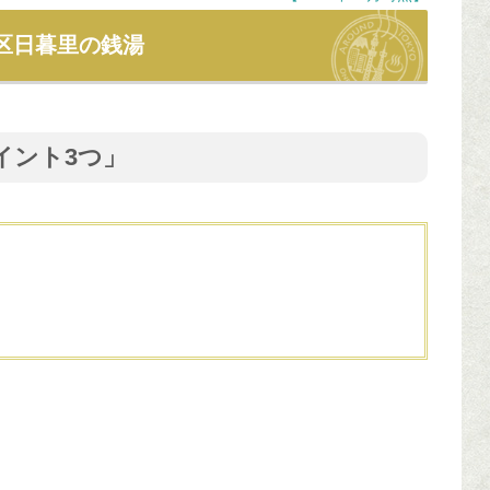
区日暮里の銭湯
イント3つ」