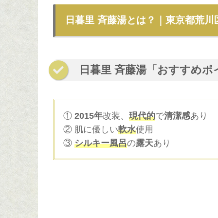
日暮里 斉藤湯とは？｜東京都荒川
日暮里 斉藤湯「おすすめポ
①
2015年
改装、
現代的
で
清潔感
あり
② 肌に優しい
軟水
使用
③
シルキー風呂
の
露天
あり