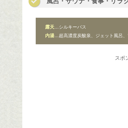
風呂・サウナ・食事・リラ
露天
…シルキーバス
内湯
…超高濃度炭酸泉、ジェット風呂、
スポ