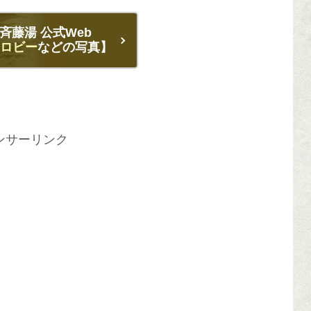
斉藤湯 公式Web
ロビー
などの写真】
ンサーリンク