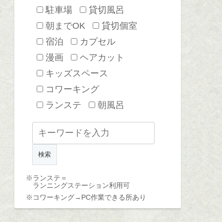
駐車場
貸切風呂
朝までOK
貸切個室
宿泊
カプセル
漫画
ヘアカット
キッズスペース
コワーキング
ランステ
朝風呂
※ランステ＝
ランニングステーション利用可
※コワーキング→
PC作業できる所あり