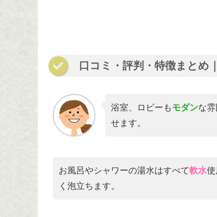
口コミ・評判・特徴まとめ｜
浴室、ロビーも
モダン
な雰
せます。
お風呂やシャワーの湯水はすべて
軟水
使
く泡立ちます。