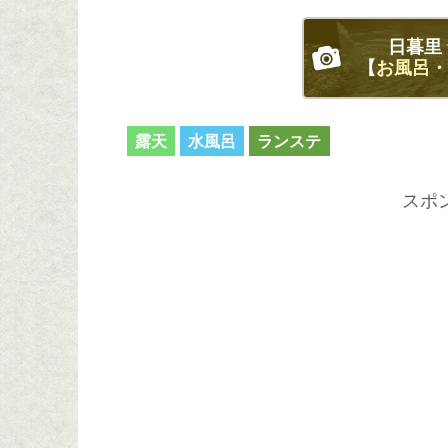
日暮里 
【
お風呂・
露天
水風呂
ランステ
スポ