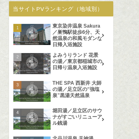
当サイトPVランキング（地域別）
東京染井温泉 Sakura
／巣鴨駅徒歩6分、天
然温泉の和風モダンな
日帰入浴施設
よみうりランド 花景
の湯／東京都稲城市の
日帰り温泉入浴施設
THE SPA 西新井 大師
の湯／足立区の“強塩
泉”黒湯天然温泉
堀田湯／足立区のサウ
ナがすごいリニューア
ル銭湯
北品川温泉 天神湯