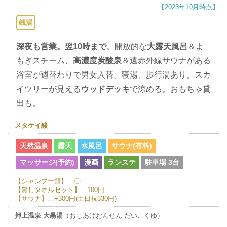
【2023年10月時点】
銭湯
深夜も営業。翌10時まで
。開放的な
大露天風呂
＆よ
もぎスチーム、
高濃度炭酸泉
＆遠赤外線サウナがある
浴室が週替わりで男女入替。寝湯、歩行湯あり。スカ
イツリーが見える
ウッドデッキ
で涼める。おもちゃ貸
出も。
メタケイ酸
天然温泉
露天
水風呂
サウナ(有料)
マッサージ(予約)
漫画
ランステ
駐車場 3台
【シャンプー類】…〇
【貸しタオルセット】…100円
【サウナ】…+300円(土日祝330円)
押上温泉 大黒湯
（おしあげおんせん だいこくゆ）