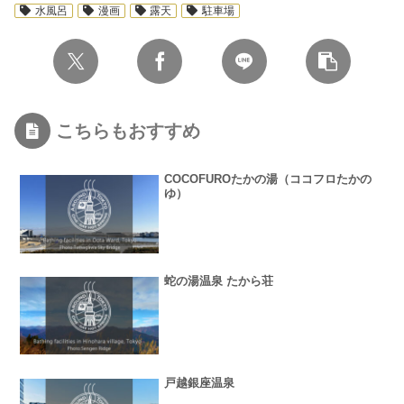
水風呂
漫画
露天
駐車場
こちらもおすすめ
COCOFUROたかの湯（ココフロたかの
ゆ）
蛇の湯温泉 たから荘
戸越銀座温泉