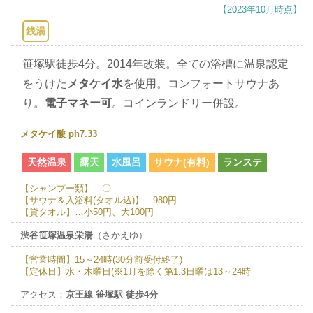
【2023年10月時点】
銭湯
笹塚駅徒歩4分。2014年改装。全ての浴槽に温泉認定
をうけた
メタケイ水
を使用。コンフォートサウナあ
り。
電子マネー可
。コインランドリー併設。
メタケイ酸 ph7.33
天然温泉
露天
水風呂
サウナ(有料)
ランステ
【シャンプー類】…〇
【サウナ＆入浴料(タオル込)】…980円
【貸タオル】…小50円、大100円
渋谷笹塚温泉栄湯
（さかえゆ）
【営業時間】15～24時(30分前受付終了)
【定休日】水・木曜日(※1月を除く第1.3日曜は13～24時
アクセス：
京王線 笹塚駅 徒歩4分