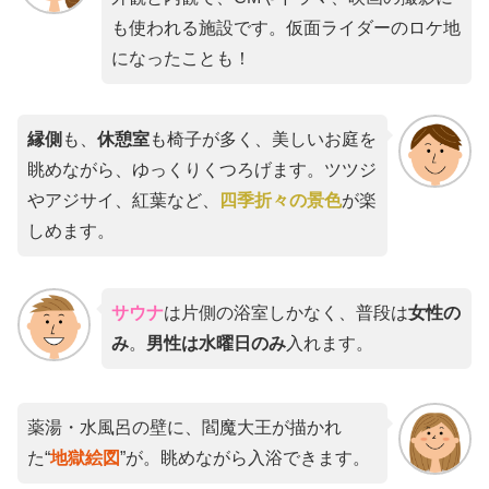
も使われる施設です。仮面ライダーのロケ地
になったことも！
縁側
も、
休憩室
も椅子が多く、美しいお庭を
眺めながら、ゆっくりくつろげます。ツツジ
やアジサイ、紅葉など、
四季折々の景色
が楽
しめます。
サウナ
は片側の浴室しかなく、普段は
女性の
み
。
男性は水曜日のみ
入れます。
薬湯・水風呂の壁に、閻魔大王が描かれ
た“
地獄絵図
”が。眺めながら入浴できます。