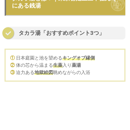
にある銭湯
タカラ湯「おすすめポイント3つ」
①
日本庭園と池を望める
キングオブ縁側
②
体の芯から温まる
生薬
入り
薬湯
③
迫力ある
地獄絵図
眺めながらの入浴