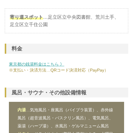
寄り道スポット
…足立区立中央図書館、荒川土手、
足立区立千住公園
料金
東京都の銭湯料金はこちら 》
※支払い・決済方法…QRコード決済対応（PayPay）
風呂・サウナ・その他設備情報
内湯
…気泡風呂・座風呂（バイブラ装置）、赤外線
風呂（超音波風呂・バスクリン風呂）、電気風呂、
薬湯（ハーブ湯）、水風呂・ゲルマニューム風呂