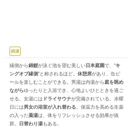
銭湯
縁側から
錦鯉
が泳ぐ池を望む美しい
日本庭園
で、“
キ
ングオブ縁側
”と称されるほど。
休憩席
があり、缶ビ
ールを楽しむことができる。男湯は内湯から
庭を眺め
ながら
ゆったりと入浴でき、心地よいひとときを過ご
せる。女湯には
ドライサウナ
が完備されている。水曜
日には
男女の浴室が入れ替わる
。保温力を高める生薬
の入った
薬湯
は、体をリフレッシュさせる効果が抜
群。
日替わり湯
もある。