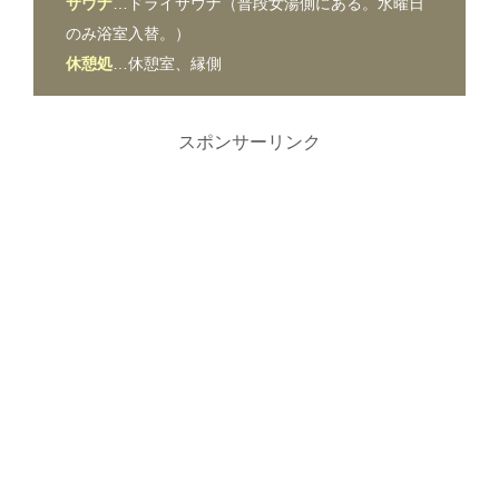
サウナ
…ドライサウナ（普段女湯側にある。水曜日
のみ浴室入替。）
休憩処
…休憩室、縁側
スポンサーリンク