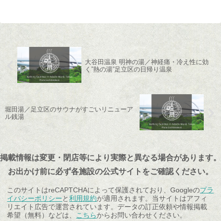
大谷田温泉 明神の湯／神経痛・冷え性に効
く”熱の湯”足立区の日帰り温泉
堀田湯／足立区のサウナがすごいリニューア
ル銭湯
掲載情報は変更・閉店等により実際と異なる場合があります。
お出かけ前に必ず各施設の公式サイトをご確認ください。
このサイトはreCAPTCHAによって保護されており、Googleの
プラ
イバシーポリシー
と
利用規約
が適用されます。当サイトはアフィ
リエイト広告で運営されています。データの訂正依頼や情報掲載
希望（無料）などは、
こちら
からお問い合わせください。