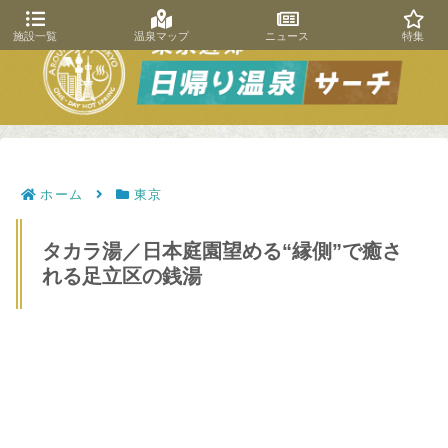
施設一覧
温泉マップ
ニュース
特集
ホーム
東京
タカラ湯／日本庭園望める“縁側”で癒さ
れる足立区の銭湯