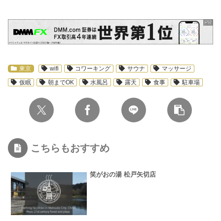
スポンサーリンク
東京
wifi
コワーキング
サウナ
マッサージ
仮眠
朝までOK
水風呂
露天
食事
駐車場
こちらもおすすめ
笑がおの湯 松戸矢切店