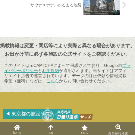
サウナ＆ホテルかるまる池袋
掲載情報は変更・閉店等により実際と異なる場合があります。
お出かけ前に必ず各施設の公式サイトをご確認ください。
このサイトはreCAPTCHAによって保護されており、Googleの
プラ
イバシーポリシー
と
利用規約
が適用されます。当サイトはアフィ
リエイト広告で運営されています。データの訂正依頼や情報掲載
希望（無料）などは、
こちら
からお問い合わせください。
◀ 東京都の施設リストへ戻る
© 2023 東京近郊日帰り温泉サーチ.
home
top
SNS
温泉施設検索