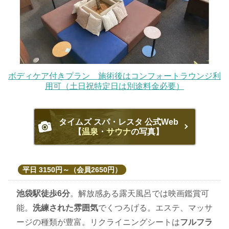
ボディケア付きプラン 施術後はコンフォートラウンジ利
用可（土日祝特定日は別途料金必要）
タイムズ スパ・レスタ 公式Web
【
温泉
・
サウナ
の写真】
平日 3150円～（会員2650円）
池袋駅徒歩6分
。解放感ある露天風呂では映画鑑賞可
能。
洗練された雰囲気
でくつろげる。エステ、マッサ
ージの種類が豊富。リクライニングシートは
フルフラ