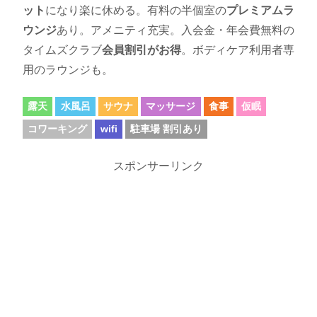
ット
になり楽に休める。有料の半個室の
プレミアムラ
ウンジ
あり。アメニティ充実。入会金・年会費無料の
タイムズクラブ
会員割引がお得
。ボディケア利用者専
用のラウンジも。
露天
水風呂
サウナ
マッサージ
食事
仮眠
コワーキング
wifi
駐車場 割引あり
スポンサーリンク