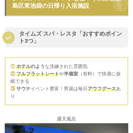
島区東池袋の日帰り入浴施設
タイムズ スパ・レスタ「おすすめポイン
ト3つ」
①
ホテル
のよう
な洗練された雰囲気
②
フルフラットシート
や
半個室
（有料）で快適に仮
眠できる
③
サウナ
イベント豊富！男湯は毎日
アウフグース
あ
り
露天風呂