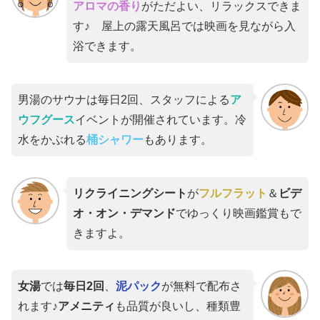
アロマの香り
がただよい、リラックスできま
す♪ 屋上の露天風呂では映画を見ながら入
浴できます。
男湯のサウナは毎日2回、スタッフによる
ア
ウフグース
イベントが開催されています。冷
水をかぶれる
桶シャワー
もあります。
リクライニングシート
が
フルフラット
＆
ビデ
オ・オン・デマンド
でゆっくり映画鑑賞もで
きますよ。
女湯
では
毎日2回
、
泥パック
が無料で配布さ
れます♪
アメニティ
も品質が良いし、種類豊