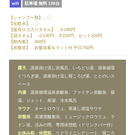
wifi
駐車場 無料 198台
【シャンプー類】…〇
【化粧水】…〇
【販売ロゴ入りタオル】…小180円
【貸タオル】…小130円、大220円、セット320円
【館内着】…360円
【岩盤浴】…岩盤浴着＆マット付 平日750円
露天
…源泉掛け流し岩風呂、いろどり湯、源泉循環
くつろぎ湯、源泉掛け流し寝ころび湯、ととのいス
ペース
内湯
…源泉循環温泉炭酸泉、ファイテン炭酸泉、寝
湯、ジェット、座湯、冷水風呂
サウナ
…オートロウリュ、草蒸し泥塩サウナ
岩盤浴
…高濃度酸素浴、ミュージックロウリュ、ラ
ドン浴、涼みの間、専用休憩処（ドリンクバー付）
お休み処・休憩処
…リクライニングシート、寝ころ