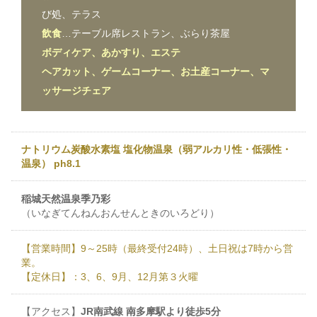
び処、テラス
飲食
…テーブル席レストラン、ぶらり茶屋
ボディケア、あかすり、エステ
ヘアカット、ゲームコーナー、お土産コーナー、マ
ッサージチェア
ナトリウム炭酸水素塩 塩化物温泉（弱アルカリ性・低張性・
温泉） ph8.1
稲城天然温泉季乃彩
（いなぎてんねんおんせんときのいろどり）
【営業時間】9～25時（最終受付24時）、土日祝は7時から営
業。
【定休日】：3、6、9月、12月第３火曜
【アクセス】
JR南武線 南多摩駅より徒歩5分