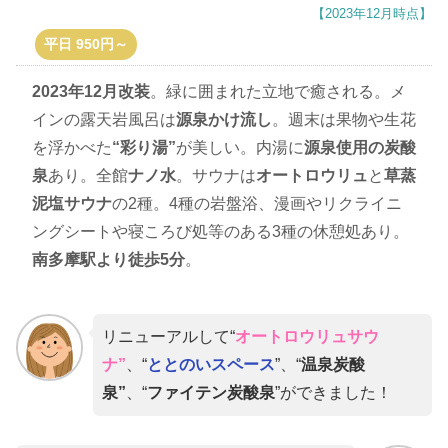
【2023年12月時点】
平日 950円～
2023年12月改装
。緑に囲まれた立地で癒される。メ
インの露天岩風呂は
源泉かけ流し
。週末は果物や生花
を浮かべた
“彩り湯”
が美しい。内湯に
源泉使用の炭酸
泉
あり。全館
ナノ水
。サウナは
オートロウリュ
と
草蒸
泥塩サウナ
の2種。4種の岩盤浴、漫画やリクライニ
ングシートや寝ころび処等のある3種の休憩処あり。
南多摩駅より徒歩5分
。
リニューアルして“
オートロウリュサウ
ナ”
、“
ととのいスペース
”、“
温泉炭酸
泉”
、“
ファイテン炭酸泉
”ができました！