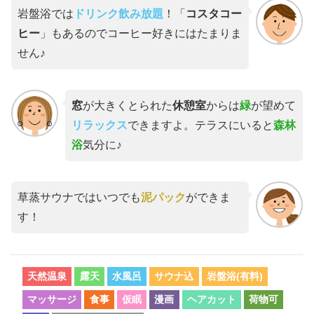
岩盤浴では
ドリンク飲み放題
！「
コスタコー
ヒー
」もあるのでコーヒー好きにはたまりま
せん♪
窓
が大きくとられた
休憩室
からは
緑
が望めて
リラックス
できますよ。テラスにいると
森林
浴
気分に♪
草蒸サウナではいつでも
泥パック
ができま
す！
天然温泉
露天
水風呂
サウナ込
岩盤浴(有料)
マッサージ
食事
仮眠
漫画
ヘアカット
荷物可