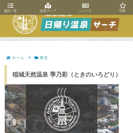
施設一覧
温泉マップ
ニュース
特集
ホーム
東京
稲城天然温泉 季乃彩（ときのいろどり）