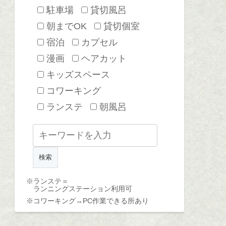
駐車場
貸切風呂
朝までOK
貸切個室
宿泊
カプセル
漫画
ヘアカット
キッズスペース
コワーキング
ランステ
朝風呂
※ランステ＝
ランニングステーション利用可
※コワーキング→
PC作業できる所あり