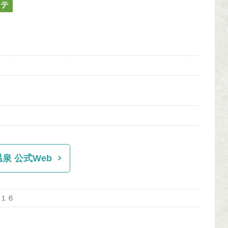
ステ
泉 公式Web
−１６