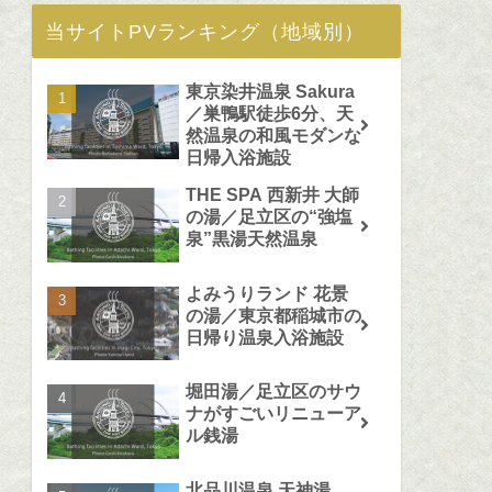
当サイトPVランキング（地域別）
東京染井温泉 Sakura
／巣鴨駅徒歩6分、天
然温泉の和風モダンな
日帰入浴施設
THE SPA 西新井 大師
の湯／足立区の“強塩
泉”黒湯天然温泉
よみうりランド 花景
の湯／東京都稲城市の
日帰り温泉入浴施設
堀田湯／足立区のサウ
ナがすごいリニューア
ル銭湯
北品川温泉 天神湯