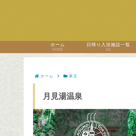
ホーム
日帰り入浴施設一覧
HOME
list
ホーム
東京
月見湯温泉