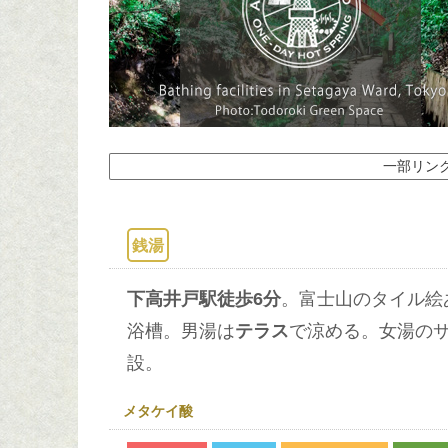
一部リン
銭湯
下高井戸駅徒歩6分
。富士山のタイル絵
浴槽。男湯は
テラス
で涼める。女湯の
設。
メタケイ酸