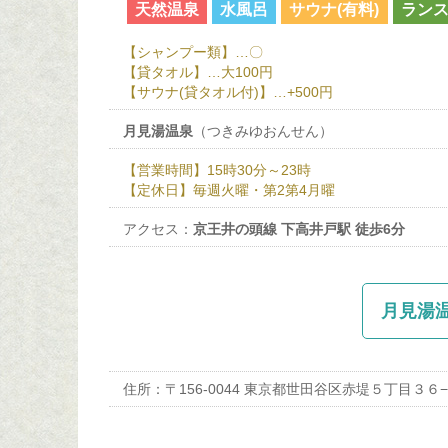
天然温泉
水風呂
サウナ(有料)
ラン
【シャンプー類】…〇
【貸タオル】…大100円
【サウナ(貸タオル付)】…+500円
月見湯温泉
（つきみゆおんせん）
【営業時間】15時30分～23時
【定休日】毎週火曜・第2第4月曜
アクセス：
京王井の頭線 下高井戸駅 徒歩6分
月見湯温
住所：〒156-0044 東京都世田谷区赤堤５丁目３６