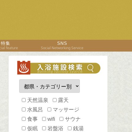
特集
SNS
ial feature
Social Networking Service
天然温泉
露天
水風呂
マッサージ
食事
wifi
サウナ
仮眠
岩盤浴
銭湯