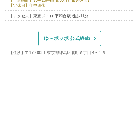
【営業時間】15～23時(閉館30分前最終入館)
【定休日】年中無休
【アクセス】
東京メトロ 平和台駅 徒歩11分
ゆ～ポッポ 公式Web
【住所】〒179-0081 東京都練馬区北町６丁目４−１３