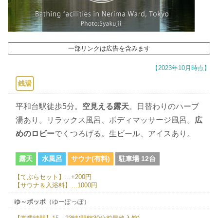
一部リンクは広告を含みます
【2023年10月時点】
銭湯
平和台駅徒歩5分。
空見える露天
。日替わりのハーブ
湯あり。リラックス風呂、ボディマッサージ風呂。
広
めのロビー
でくつろげる。生ビール、アイスあり。
露天
水風呂
サウナ(有料)
駐車場 12台
【てぶらセット】…+200円
【サウナ＆入浴料】…1000円
ゆ～ポッポ
（ゆーぽっぽ）