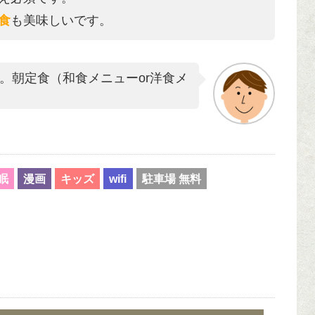
食
も美味しいです。
。朝定食（和食メニューor洋食メ
眠
漫画
キッズ
wifi
駐車場 無料