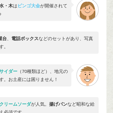
水・木
は
ビンゴ大会
が開催されて
♪
屋台
、
電話ボックス
などのセットがあり、写真
す。
サイダー
（70種類ほど）、地元の
す。お土産には困りません！
クリームソーダ
が人気。
揚げパン
など昭和な給
え必須です。