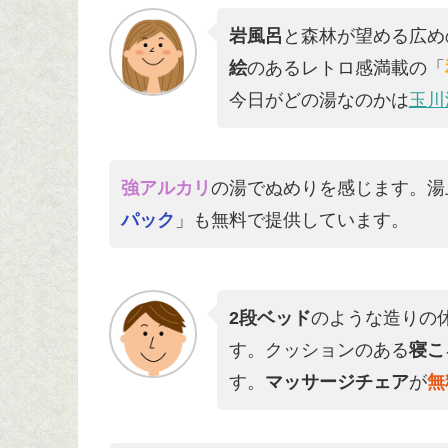
岩風呂
と森林が望める広め
絵
のあるレトロ感満載の「
今日がどの湯なのかは
玉川
強アルカリ
の湯でぬめりを感じます。湯
パック
」も無料で提供しています。
2段ベッド
のような造りの
す。クッションのある
寝こ
す。
マッサージチェア
が
無