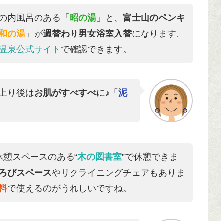
の内風呂のある「
昭の湯
」と、
富士山のペンキ
和の湯
」が
週替わり男女浴室入替
になります。
温泉公式サイト
で確認できます。
上り後は
お肌がすべすべ
に♪「
泥
休憩スペースのある“
木の図書室
”で休憩できま
ろびスペース
やリクライニングチェアもありま
料
で使えるのがうれしいですね。