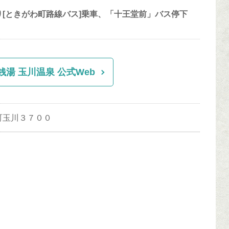
り[ときがわ町路線バス]乗車、「十王堂前」バス停下
湯 玉川温泉 公式Web
わ町玉川３７００