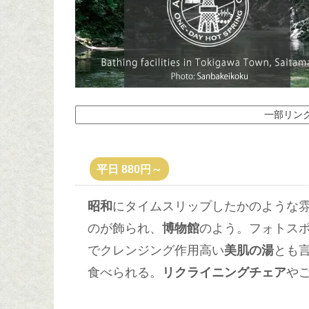
一部リン
平日 880円～
昭和
にタイムスリップしたかのような
のが飾られ、
博物館
のよう。フォトス
でクレンジング作用高い
美肌の湯
とも
食べられる。
リクライニングチェア
や