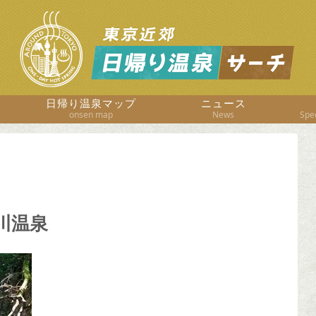
日帰り温泉マップ
ニュース
onsen map
News
Spec
川温泉