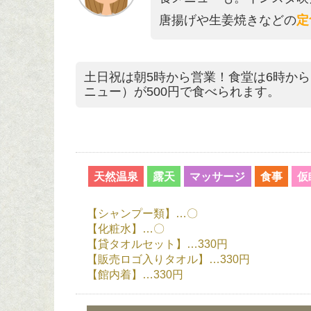
唐揚げや生姜焼きなどの
定
土日祝は朝5時から営業！食堂は6時から
ニュー）が500円で食べられます。
天然温泉
露天
マッサージ
食事
仮
【シャンプー類】…〇
【化粧水】…〇
【貸タオルセット】…330円
【販売ロゴ入りタオル】…330円
【館内着】…330円