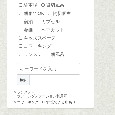
駐車場
貸切風呂
朝までOK
貸切個室
宿泊
カプセル
漫画
ヘアカット
キッズスペース
コワーキング
ランステ
朝風呂
※ランステ＝
ランニングステーション利用可
※コワーキング→
PC作業できる所あり