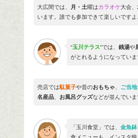
大広間では、
月・土
曜は
カラオケ
大会、
います。誰でも参加できて楽しいですよ
“
玉川テラス
”では、
銭湯
や
がとれるようになっていま
売店では
駄菓子
や昔の
おもちゃ
、
ご当地
名産品
、
お風呂グッズ
などが並んでいま
「玉川食堂」では、
金魚鉢
食メニューも。インスタ映