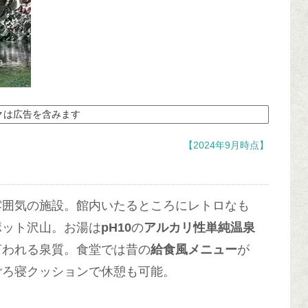
クは広告を含みます
【2024年9月時点】
雰囲気の施設。館内いたるところにレトロなも
ポット沢山。お湯は
pH10
の
アルカリ性単純温泉
言われる泉質。食堂では昔の
給食風メニュー
が
ごろ寝クッションで休憩も可能。