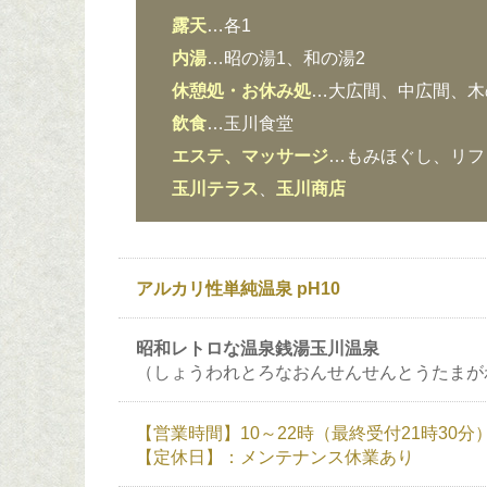
露天
…各1
内湯
…昭の湯1、和の湯2
休憩処・お休み処
…大広間、中広間、木
飲食
…玉川食堂
エステ、マッサージ
…もみほぐし、リフ
玉川テラス
、
玉川商店
アルカリ性単純温泉 pH10
昭和レトロな温泉銭湯玉川温泉
（しょうわれとろなおんせんせんとうたまが
【営業時間】10～22時（最終受付21時30
【定休日】：メンテナンス休業あり