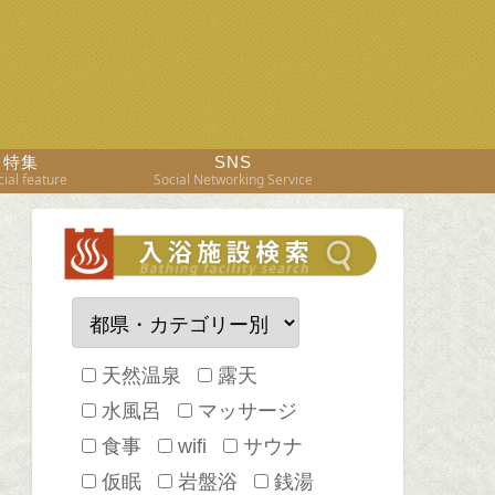
特集
SNS
ial feature
Social Networking Service
天然温泉
露天
水風呂
マッサージ
食事
wifi
サウナ
仮眠
岩盤浴
銭湯