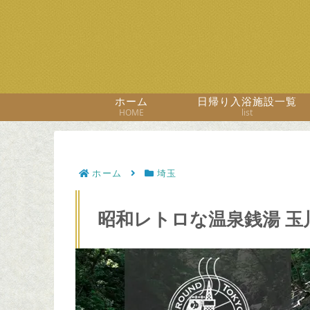
ホーム
日帰り入浴施設一覧
HOME
list
ホーム
埼玉
昭和レトロな温泉銭湯 玉