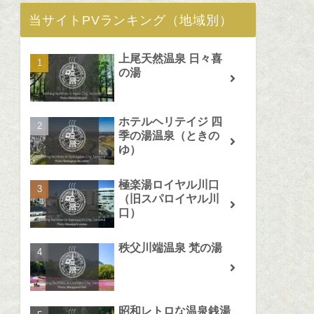
当サイトPVランキング（地域別）
上尾天然温泉 日々喜
の湯
ホテルヘリテイジ 四
季の湯温泉（ときの
ゆ）
極楽湯ロイヤル川口
（旧スパロイヤル川
口）
秩父川端温泉 梵の湯
昭和レトロな温泉銭湯