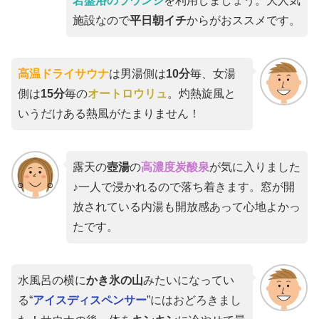
岩盤浴のラウンジ
を利用しましょう。大人気
施設なので
平日朝イチ
からがおススメです。
高温ドライサウナ
は男湯側は
10分
毎、女湯
側は
15分
毎の
オートロウリュ
。灼熱旋風と
いうだけある熱風がたまりません！
露天の
壺湯
の
高濃度炭酸泉
が気に入りました
♪一人で浸かれるので落ち着きます。窓が開
放されている内湯も開放感あって心地よかっ
たです。
水風呂の横に
かき氷の山
みたいになってい
る“
アイスディスペンサー
”にはおどろきまし