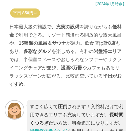
【2024年1月時点】
平日 850円～
日本最大級の施設で、
充実の設備
を誇りながらも
低料
金
で利用できる。リゾート感溢れる開放的な露天風呂
や、
15種類の風呂＆サウナ
が魅力。飲食店は
計8店
も
あり、
多彩なグルメ
を楽しめる。有料の
岩盤浴エリア
では、半個室スペースやおしゃれなソファーやリクラ
イニングチェアが並び、
漫画3万冊
やカフェもあるリ
ラックスゾーンが広がる。比較的空いている
平日がお
すすめ
。
すごく広くて
圧倒
されます！入館料だけで利
用できるエリアも充実していますが、
長時間
くつろぎたい
方は、料金追加になりますが、