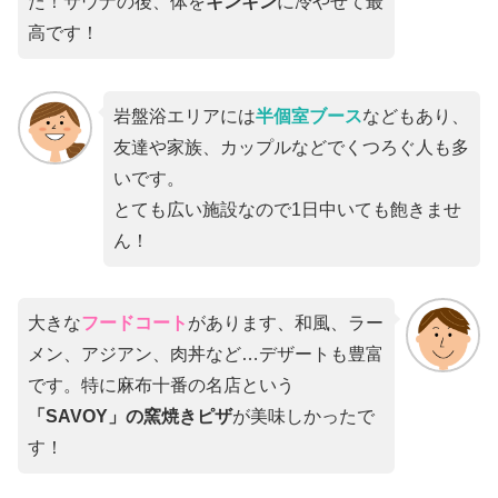
た！サウナの後、体を
キンキン
に冷やせて最
高です！
岩盤浴エリアには
半個室ブース
などもあり、
友達や家族、カップルなどでくつろぐ人も多
いです。
とても広い施設なので1日中いても飽きませ
ん！
大きな
フードコート
があります、和風、ラー
メン、アジアン、肉丼など…デザートも豊富
です。特に麻布十番の名店という
「SAVOY」の窯焼きピザ
が美味しかったで
す！