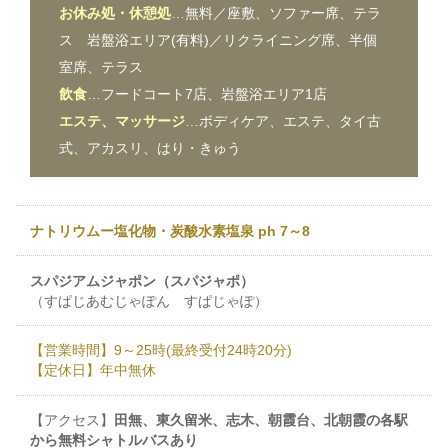
お休み処・休憩処
…無料／座敷、ソファー席、テラ
ス 岩盤浴エリア(有料)／リクライニング席、半個
室席、テラス
飲食
…フードコート7店、岩盤浴エリア1店
エステ、マッサージ
…ボディケア、エステ、タイ古
式、アカスリ、はり・きゅう
ナトリウムー塩化物・炭酸水素塩泉 ph 7～8
スパジアムジャポン（スパジャポ）
（すぱじあむじゃぽん すぱじゃぽ）
【営業時間】9～25時(最終受付24時20分)
【定休日】年中無休
【アクセス】
田無、東久留米、志木、朝霞台、北朝霞の各駅
から無料シャトルバスあり