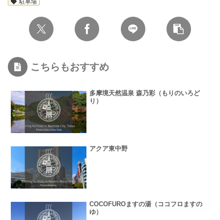
駐車場
こちらもおすすめ
多摩境天然温泉 森乃彩（もりのいろど
り）
アクア東中野
COCOFUROますの湯（ココフロますの
ゆ）