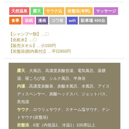
天然温泉
露天
サウナ込
岩盤浴(有料)
マッサージ
食事
仮眠
漫画
コワ有
wifi
駐車場 400台
【シャンプー類】…〇
【化粧水】…〇
【販売タオル】…小150円
【岩盤浴(館内着付)】…平日850円
露天
…大風呂、高濃度炭酸壺湯、電気風呂、薬膳
湯、寝ころび湯、シルク風呂、半身浴
内湯
…高濃度炭酸泉、炭酸水風呂、水風呂、アイス
ディスペンサー、炭酸ヘッドスパ、ジェットバス、
美泡湯
サウナ
…ロウリュサウナ、スチーム塩サウナ、テン
トサウナ(岩盤浴)
岩盤浴
…6室（内低温1、冷温1）100席以上